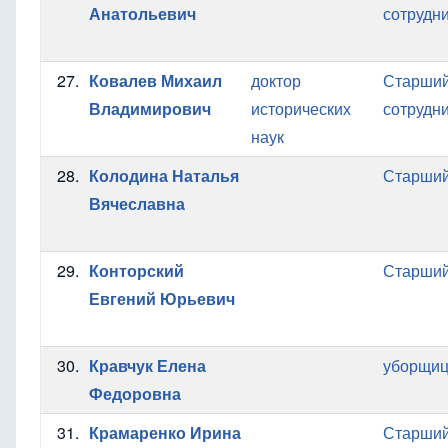
Анатольевич
сотрудн
27.
Ковалев Михаил
доктор
Старший
Владимирович
исторических
сотрудн
наук
28.
Колодина Наталья
Старший
Вячеславна
29.
Конторский
Старший
Евгений Юрьевич
30.
Кравчук Елена
уборщиц
Федоровна
31.
Крамаренко Ирина
Старший