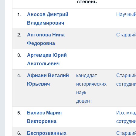
степень
1.
Аносов Дмитрий
Научный
Владимирович
2.
Антонова Нина
Старший
Федоровна
3.
Артемцев Юрий
Анатольевич
4.
Афиани Виталий
кандидат
Старший
Юрьевич
исторических
сотрудн
наук
доцент
5.
Балиоз Мария
И.о. мл
Викторовна
сотрудн
6.
Беспрозванных
Старший