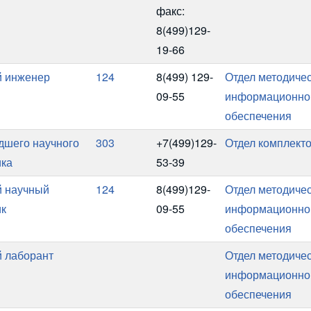
факс:
8(499)129-
19-66
 инженер
124
8(499) 129-
Отдел методичес
09-55
информационно
обеспечения
адшего научного
303
+7(499)129-
Отдел комплект
ика
53-39
 научный
124
8(499)129-
Отдел методичес
ик
09-55
информационно
обеспечения
 лаборант
Отдел методичес
информационно
обеспечения