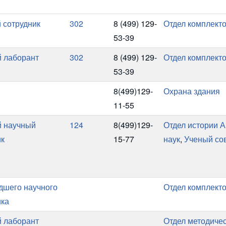
 сотрудник
302
8 (499) 129-
Отдел комплект
53-39
 лаборант
302
8 (499) 129-
Отдел комплект
53-39
8(499)129-
Охрана здания
11-55
 научный
124
8(499)129-
Отдел истории 
ик
15-77
наук
,
Ученый со
адшего научного
Отдел комплект
ика
 лаборант
Отдел методичес