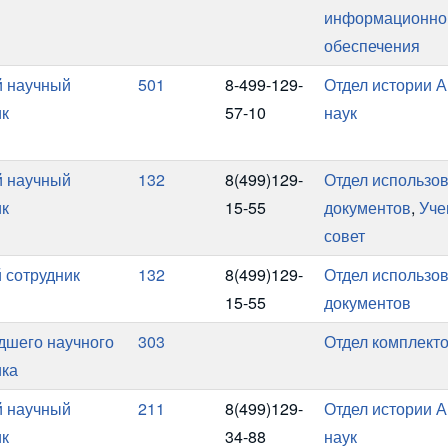
информационно
обеспечения
 научный
501
8-499-129-
Отдел истории 
ик
57-10
наук
 научный
132
8(499)129-
Отдел использо
ик
15-55
документов
,
Уче
совет
 сотрудник
132
8(499)129-
Отдел использо
15-55
документов
адшего научного
303
Отдел комплект
ика
 научный
211
8(499)129-
Отдел истории 
ик
34-88
наук