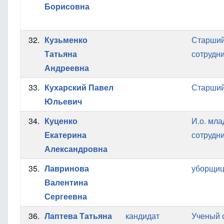
Борисовна
32.
Кузьменко
Старший
Татьяна
сотрудн
Андреевна
33.
Кухарский Павел
Старший
Юльевич
34.
Куценко
И.о. мл
Екатерина
сотрудн
Александровна
35.
Лавринова
уборщиц
Валентина
Сергеевна
36.
Лаптева Татьяна
кандидат
Ученый 