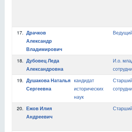
17.
Драчков
Ведущий
Александр
Владимирович
18.
Дубовец Леда
И.о. мл
Александровна
сотрудн
19.
Душакова Наталья
кандидат
Старший
Сергеевна
исторических
сотрудн
наук
20.
Ежов Илия
Старший
Андреевич