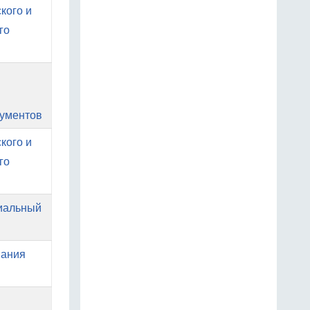
кого и
го
кументов
кого и
го
иальный
вания