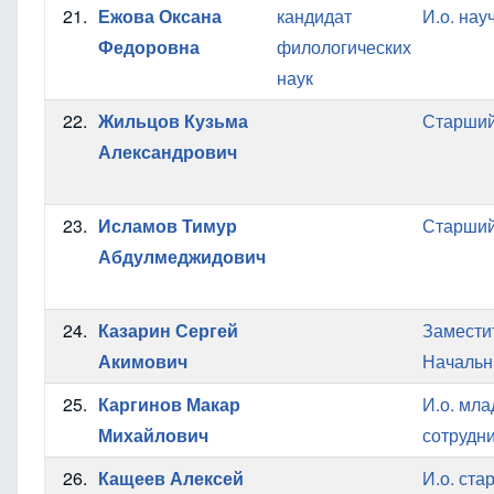
21.
Ежова Оксана
кандидат
И.о. нау
Федоровна
филологических
наук
22.
Жильцов Кузьма
Старший
Александрович
23.
Исламов Тимур
Старший
Абдулмеджидович
24.
Казарин Сергей
Замести
Акимович
Начальн
25.
Каргинов Макар
И.о. мл
Михайлович
сотрудн
26.
Кащеев Алексей
И.о. ста