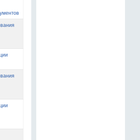
кументов
ования
ации
ования
ации