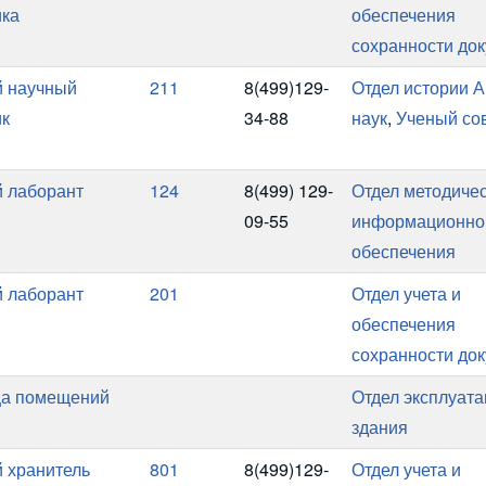
ика
обеспечения
сохранности до
 научный
211
8(499)129-
Отдел истории 
ик
34-88
наук
,
Ученый со
 лаборант
124
8(499) 129-
Отдел методичес
09-55
информационно
обеспечения
 лаборант
201
Отдел учета и
обеспечения
сохранности до
а помещений
Отдел эксплуат
здания
 хранитель
801
8(499)129-
Отдел учета и