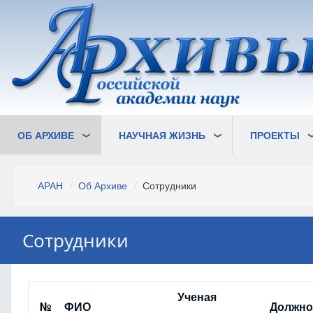
Перейти
к
основному
содержанию
ОБ АРХИВЕ
НАУЧНАЯ ЖИЗНЬ
ПРОЕКТЫ
Строка
АРАН
Об Архиве
Сотрудники
навигации
Сотрудники
Ученая
№
ФИО
Должно