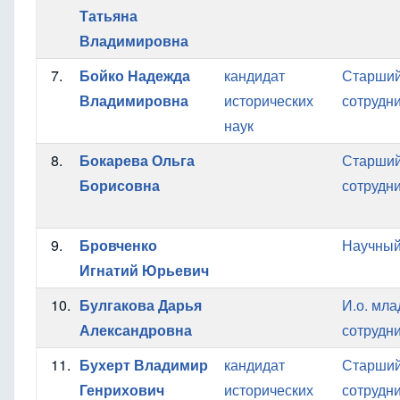
Татьяна
Владимировна
7.
Бойко Надежда
кандидат
Старший
Владимировна
исторических
сотрудн
наук
8.
Бокарева Ольга
Старший
Борисовна
сотрудн
9.
Бровченко
Научный
Игнатий Юрьевич
10.
Булгакова Дарья
И.о. мл
Александровна
сотрудн
11.
Бухерт Владимир
кандидат
Старший
Генрихович
исторических
сотрудн