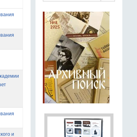
ования
ования
Академии
вет
ования
кого и