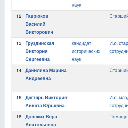
наук
12.
Гаврюков
Старший
Василий
Викторович
13.
Груздинская
кандидат
И.о. ста
Виктория
исторических
сотрудн
Сергеевна
наук
14.
Данилина Марина
Старший
Андреевна
15.
Дегтярь Виктория-
И.о. мл
Аннета Юрьевна
сотрудн
16.
Донских Вера
Помощни
Анатольевна