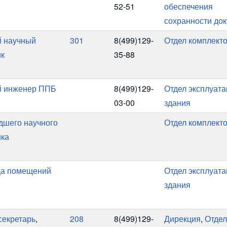
52-51
обеспечения
сохранности до
 научный
301
8(499)129-
Отдел комплект
ик
35-88
 инженер ППБ
8(499)129-
Отдел эксплуат
03-00
здания
адшего научного
Отдел комплект
ика
а помещений
Отдел эксплуат
здания
секретарь
,
208
8(499)129-
Дирекция
,
Отдел