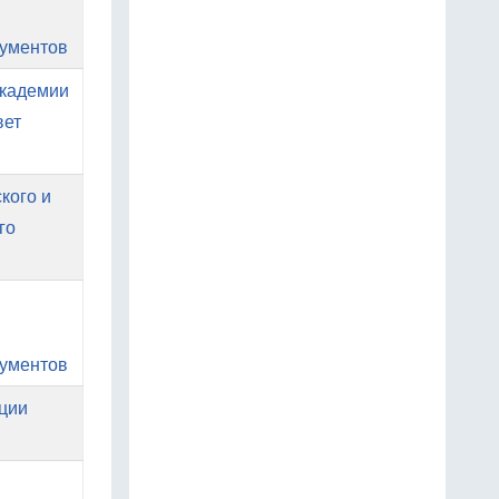
кументов
Академии
вет
кого и
го
кументов
ации