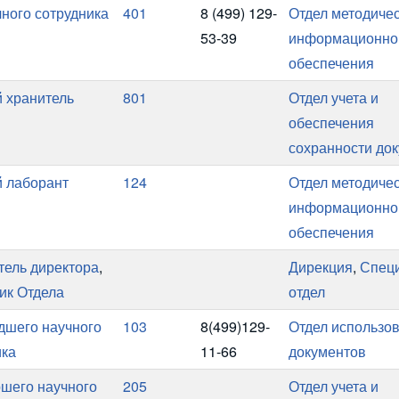
чного сотрудника
401
8 (499) 129-
Отдел методичес
53-39
информационно
обеспечения
 хранитель
801
Отдел учета и
обеспечения
сохранности до
 лаборант
124
Отдел методичес
информационно
обеспечения
тель директора
,
Дирекция
,
Спец
ик Отдела
отдел
адшего научного
103
8(499)129-
Отдел использо
ика
11-66
документов
ршего научного
205
Отдел учета и