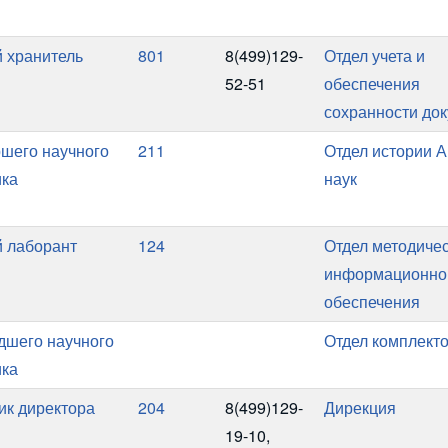
 хранитель
801
8(499)129-
Отдел учета и
52-51
обеспечения
сохранности до
ршего научного
211
Отдел истории 
ика
наук
 лаборант
124
Отдел методичес
информационно
обеспечения
адшего научного
Отдел комплект
ика
к директора
204
8(499)129-
Дирекция
19-10,