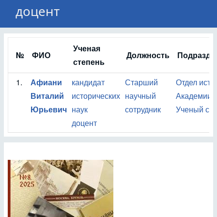
доцент
Ученая
№
ФИО
Должность
Подразде
степень
1.
Афиани
кандидат
Старший
Отдел исто
Виталий
исторических
научный
Академии 
Юрьевич
наук
сотрудник
Ученый сов
доцент