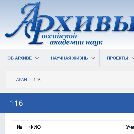
Перейти
к
основному
содержанию
ОБ АРХИВЕ
НАУЧНАЯ ЖИЗНЬ
ПРОЕКТЫ
Строка
АРАН
116
навигации
116
№
ФИО
Уч