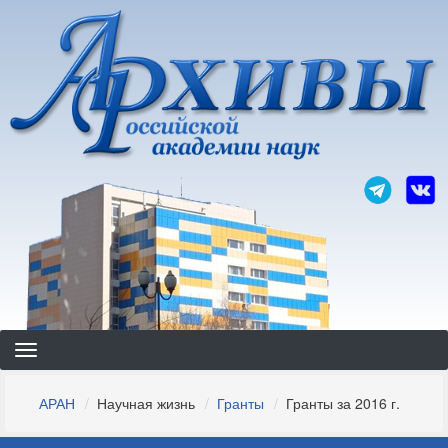
Перейти
к
основному
содержанию
Строка
АРАН
Научная жизнь
Гранты
Гранты за 2016 г.
навигации