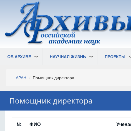
Перейти
к
основному
содержанию
ОБ АРХИВЕ
НАУЧНАЯ ЖИЗНЬ
ПРОЕКТЫ
Строка
АРАН
Помощник директора
навигации
Помощник директора
№
ФИО
Учена