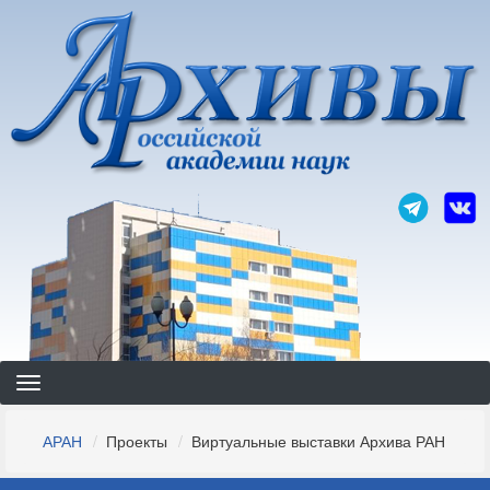
Перейти
к
основному
содержанию
Строка
АРАН
Проекты
Виртуальные выставки Архива РАН
навигации