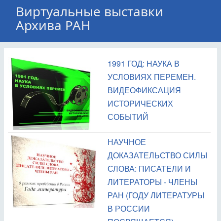
Виртуальные выставки
Архива РАН
1991 ГОД: НАУКА В
УСЛОВИЯХ ПЕРЕМЕН.
ВИДЕОФИКСАЦИЯ
ИСТОРИЧЕСКИХ
СОБЫТИЙ
НАУЧНОЕ
ДОКАЗАТЕЛЬСТВО СИЛЫ
СЛОВА: ПИСАТЕЛИ И
ЛИТЕРАТОРЫ - ЧЛЕНЫ
РАН (ГОДУ ЛИТЕРАТУРЫ
В РОССИИ