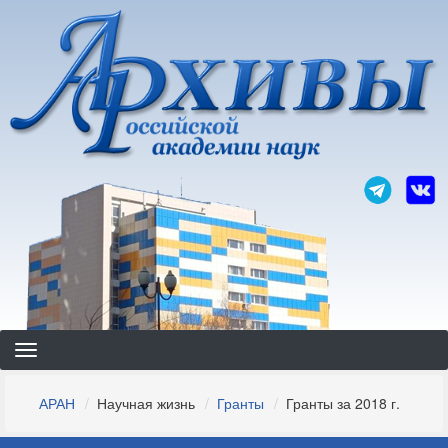
Перейти
к
основному
содержанию
Строка
АРАН
Научная жизнь
Гранты
Гранты за 2018 г.
навигации