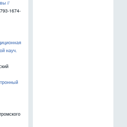
ы //
9793-1674-
адиционная
ой науч.
ский
ктронный
тромского