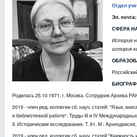
Отдел уче
Эл. почта:
СФЕРА Н
История н
история к
ОБРАЗОВ
Российски
БИОГРАФ
Родилась 25.10.1971, г. Москва. Сотрудник Архива РАН
2019 - член ред. коллегии сб. науч. статей: "Язык, кн
и библиотечной работе". Труды III и IV Международн
II. Исторические исследования. T. 91. М.: Aрхеодоксия, 
2019 - член ред. коллегии сб. науч. статей "Книжност