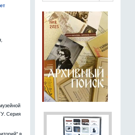
ет
,
 музейной
ГУ. Серия
риторий" в