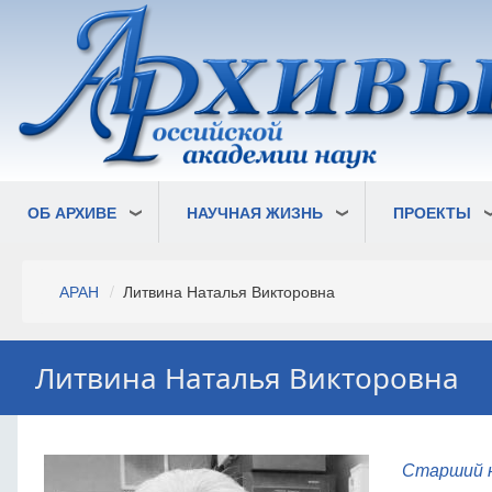
Перейти
к
основному
содержанию
ОБ АРХИВЕ
НАУЧНАЯ ЖИЗНЬ
ПРОЕКТЫ
Строка
АРАН
Литвина Наталья Викторовна
навигации
Литвина Наталья Викторовна
Старший 