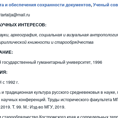
та и обеспечения сохранности документов
,
Ученый сов
tartalja@mail.ru
АУЧНЫХ ИНТЕРЕСОВ:
ауки, археография, социальная и визуальная антропология
ириллической книжности и старообрядчества
АНИЕ:
й государственный гуманитарный университет, 1996
ИЯ:
 с 1992 г.
ига и традиционная культура русского средневековья в науке,
ых научных конференций. Труды исторического факультета М
2019. T. 99. М.: Изд-во МГУ, 2019.
ь и старообрядчество Костромского края и сопредельных тер