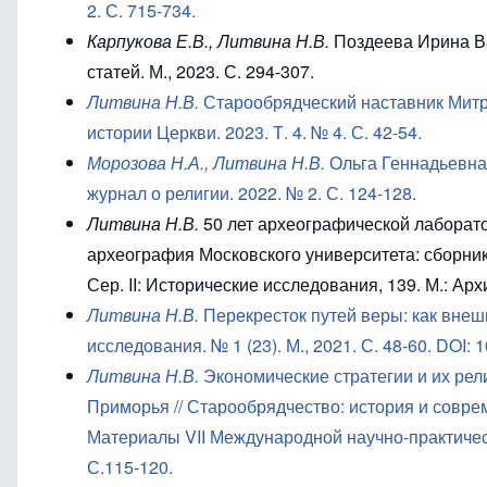
2. С. 715-734.
Карпукова Е.В., Литвина Н.В.
Поздеева Ирина Ва
статей. М., 2023. С. 294-307.
Литвина Н.В.
Старообрядческий наставник Митро
истории Церкви. 2023. Т. 4. № 4. С. 42-54.
Морозова Н.А., Литвина Н.В.
Ольга Геннадьевна 
журнал о религии. 2022. № 2. С. 124-128.
Литвина Н.В.
50 лет археографической лаборато
археография Московского университета: сборник
Сер. II: Исторические исследования, 139. М.: Арх
Литвина Н.В.
Перекресток путей веры: как внеш
исследования. № 1 (23). М., 2021. С. 48-60. DOI: 
Литвина Н.В.
Экономические стратегии и их ре
Приморья // Старообрядчество: история и совре
Материалы VII Международной научно-практическо
С.115-120.