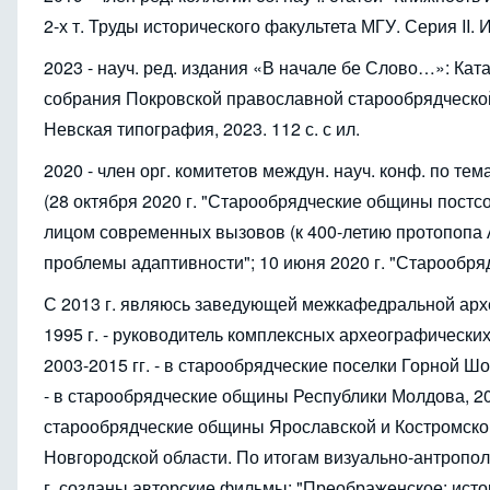
2-х т. Труды исторического факультета МГУ. Серия II. 
2023 - науч. ред. издания «В начале бе Слово…»: Кат
собрания Покровской православной старообрядческой
Невская типография, 2023. 112 с. с ил.
2020 - член орг. комитетов междун. науч. конф. по т
(28 октября 2020 г. "Старообрядческие общины постс
лицом современных вызовов (к 400-летию протопопа А
проблемы адаптивности"; 10 июня 2020 г. "Старообряд
С 2013 г. являюсь заведующей межкафедральной арх
1995 г. - руководитель комплексных археографических
2003-2015 гг. - в старообрядческие поселки Горной Ш
- в старообрядческие общины Республики Молдова, 20
старообрядческие общины Ярославской и Костромско
Новгородской области. По итогам визуально-антропо
г. созданы авторские фильмы: "Преображенское: исто