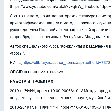
(https://www.youtube.com/watch?v=qBW_l9neLdI), "Врем
С 2013 г. ежегодно читает авторский спецкурс на ис
археографические навыки и методы полевого изучения
руководителем Полевой археографической практики с
старообрядческих регионах Республики Молдова, Кост
Автор специального курса "Конфликты и разделения в
угрозы".
РИНЦ
https://elibrary.ru/author_items.asp?authorid=7378
ORCID 0000-0002-2109-2528
РАБОТА В ПРОЕКТАХ:
2019 г. РФФИ, проект 19-09-20066\19 IV Международн
позднего русского средневековья в науке, музейной и 
2016-2018 гг. РГНФ/РФФИ, проект 16-01-00403-ОГН Ф