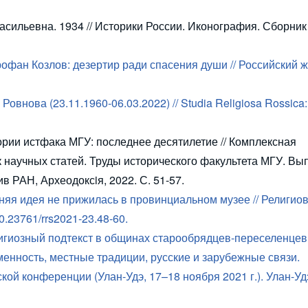
сильевна. 1934 // Историки России. Иконография. Сборник
фан Козлов: дезертир ради спасения души // Российский 
Ровнова (23.11.1960-06.03.2022) //
Studia Religiosa Rossica
рии истфака МГУ: последнее десятилетие // Комплексная
 научных статей. Труды исторического факультета МГУ. Вып
ив РАН, Археодоксiя, 2022. С. 51-57.
няя идея не прижилась в провинциальном музее // Религио
10.23761/rrs2021-23.48-60.
лигиозный подтекст в общинах старообрядцев-переселенцев
менность, местные традиции, русские и зарубежные связи.
й конференции (Улан-Удэ, 17–18 ноября 2021 г.). Улан-Удэ