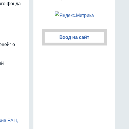
ого фонда
Вход на сайт
еней" о
ий
рхив РАН,