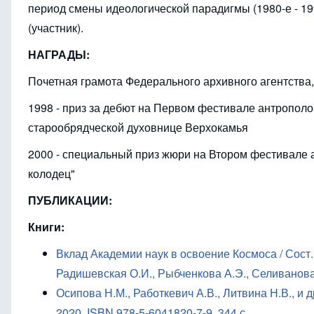
период смены идеологической парадигмы (1980-е - 19
(участник).
НАГРАДЫ:
Почетная грамота Федерального архивного агентства,
1998 - приз за дебют на Первом фестивале антропол
старообрядческой духовнице Верхокамья
2000 - специальный приз жюри на Втором фестивале
колодец"
ПУБЛИКАЦИИ:
Книги:
Вклад Академии наук в освоение Космоса / Сост. 
Радишевская О.И., Рыбченкова А.Э., Селиванова О
Осипова Н.М., Работкевич А.В., Литвина Н.В., и 
2020. ISBN 978-5-6041820-7-9, 344 с.