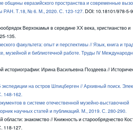
 общины евразийского пространства и современные вызов
РАН. Т.18, № 6. М., 2020. С. 123-127.
DOI: 10.18101/978-5-
ообрядок Верхокамья в середине ХХ века, христианство и
125-135.
ского факультета: опыт и перспективы // Язык, книга и тр
ке, музейной и библиотечной работе. Труды IV Международн
й историографии: Ирина Васильевна Поздеева // Историче
б экспедиции на остров Шпицберген // Архивный поиск. Эле
. 148-162.
окументов в системе отечественной музейно-выставочной
рник научных статей и публикаций. М., 2019. С. 280-290.
области: знакомство // Книжность и старообрядчество Кос
. 118-127.