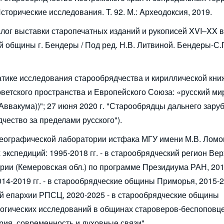
Исторические исследования. T. 92. М.: Aрхеодоксия, 2019.
алог выставки старопечатных изданий и рукописей XVI–XX в
 общины г. Бендеры / Под ред. Н.В. Литвиной. Бендеры-С.
ематике исследования старообрядчества и кириллической кни
оветского пространства и Европейского Союза: «русский ми
ввакума))"; 27 июня 2020 г. "Старообрядцы дальнего зару
чество за пределами русского").
еографической лаборатории истфака МГУ имени М.В. Ломо
 экспедиций: 1995-2018 гг. - в старообрядческий регион Ве
ории (Кемеровская обл.) по программе Президиума РАН, 2013
14-2019 гг. - в старообрядческие общины Приморья, 2015-2
й епархии РПСЦ, 2020-2025 - в старообрядческие общины
логических исследований в общинах староверов-беспоповце
рия, современность и духовные связи"