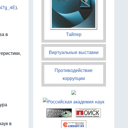
4N7g_4E
).
е
Тайпер
ва в
Виртуальные выставки
теристики,
Противодействие
коррупции
тура
аук в