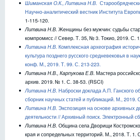
Шиманская О.К., Литвина Н.В.
Старообрядческие
Научно-аналитический вестник Института Европы 
1-115-120.
Литвина Н.В.
Женщины без мужчин: судьбы стар
компромисс // Север. Т. 35, № 3. Токио, 2019. С. 
Литвина Н.В.
Комплексная археография историче
культура позднего русского средневековья в нау
конф. М., 2019. Т. 99. С. 213-223.
Литвина Н.В., Карпукова Е.В.
Мастера российско
архив. 2019. № 1. С. 38-53. (RSCI)
Литвина Н.В.
Наброски доклада А.П. Ганского о
сборник научных статей и публикаций. М., 2019. С
Литвина Н.В.
Экспозиция на основе архивных д
деятельности // Архивный поиск. Электронный сбо
Литвина Н.В.
Община села Дворищи Костромской 
края и сопредельных территорий. М., 2018. Т. 1. С