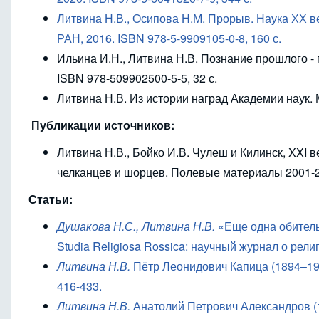
Литвина Н.В., Осипова Н.М. Прорыв. Наука ХХ ве
РАН, 2016. ISBN 978-5-9909105-0-8, 160 с.
Ильина И.Н., Литвина Н.В. Познание прошлого - 
ISBN 978-509902500-5-5, 32 с.
Литвина Н.В. Из истории наград Академии наук. М
Публикации источников:
Литвина Н.В., Бойко И.В. Чулеш и Килинск, XXI
челканцев и шорцев. Полевые материалы 2001-2005
Статьи:
Душакова Н.С., Литвина Н.В.
«Еще одна обитель
Studia Religiosa Rossica
: научный журнал о религ
Литвина Н.В.
Пётр Леонидович Капица (1894–198
416-433.
Литвина Н.В.
Анатолий Петрович Александров (