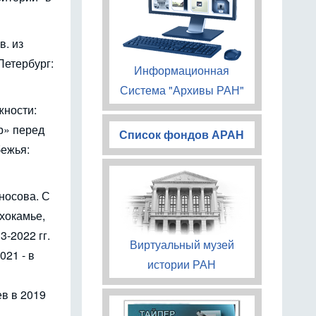
в. из
Петербург:
Информационная
Система "Архивы РАН"
жности:
р» перед
Список фондов АРАН
бежья:
носова. С
рхокамье,
-2022 гг.
Виртуальный музей
021 - в
истории РАН
в в 2019