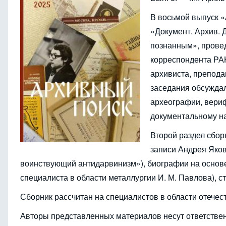
В восьмой выпуск «
«Документ. Архив. 
познанным», провед
корреспондента РАН
архивиста, преподав
заседания обсуждал
археографии, вериф
документальному н
Второй раздел сбо
записи Андрея Яко
воинствующий антидарвинизм»), биографии на основе
специалиста в области металлургии И. М. Павлова), с
Сборник рассчитан на специалистов в области отечес
Авторы представленных материалов несут ответственн