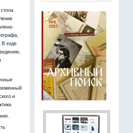
 стола
вление
члена-
еографа,
. В ходе
оведению,
и
енные
временный
ского и
ктике.
ния.
сть