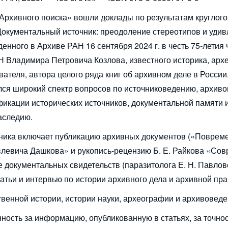
Архивного поиска» вошли доклады по результатам круглого
Документальный источник: преодоление стереотипов и уди
енного в Архиве РАН 16 сентября 2024 г. в честь 75‑летия 
 Владимира Петровича Козлова, известного историка, арх
ателя, автора целого ряда книг об архивном деле в России
ся широкий спектр вопросов по источниковедению, архив
икации исторических источников, документальной памяти 
аследию.
рника включает публикацию архивных документов («Поврем
влевича Дашкова» и рукопись-рецензию Б. Е. Райкова «Со
 документальных свидетельств (паразитолога Е. Н. Павлов
татьи и интервью по истории архивного дела и архивной пра
твенной истории, истории науки, археографии и архивоведе
ость за информацию, опубликованную в статьях, за точно