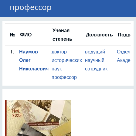
профессор
Ученая
№
ФИО
Должность
Подраз
степень
1.
Наумов
доктор
ведущий
Отдел и
Олег
исторических
научный
Академи
Николаевич
наук
сотрудник
профессор