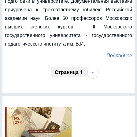
подготовки в университете. Документальная выставка
приурочена к трёхсотлетнему юбилею Российской
академии наук. Более 50 профессоров Московских
высших женских курсов – II Московского
государственного университета - государственного
педагогического института им. В.И.
Подробнее
Нумерация
Страница 1
Следующая
››
страниц
страница