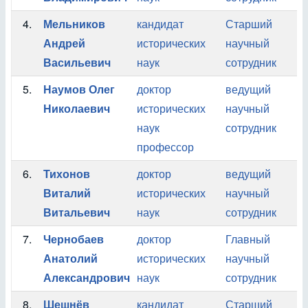
4.
Мельников
кандидат
Старший
О
Андрей
исторических
научный
А
Васильевич
наук
сотрудник
У
5.
Наумов Олег
доктор
ведущий
О
Николаевич
исторических
научный
А
наук
сотрудник
профессор
6.
Тихонов
доктор
ведущий
О
Виталий
исторических
научный
А
Витальевич
наук
сотрудник
7.
Чернобаев
доктор
Главный
О
Анатолий
исторических
научный
А
Александрович
наук
сотрудник
У
8.
Шешнёв
кандидат
Старший
О