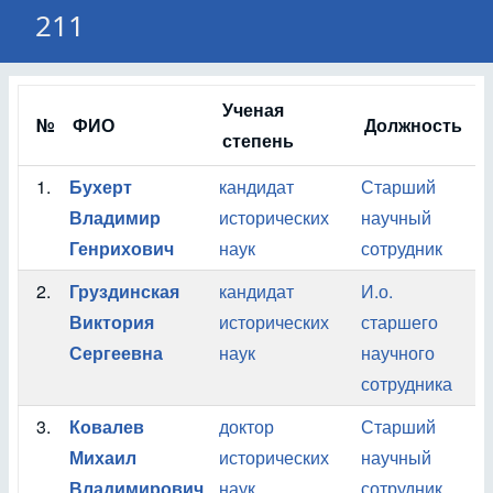
211
Ученая
№
ФИО
Должность
П
степень
1.
Бухерт
кандидат
Старший
О
Владимир
исторических
научный
А
Генрихович
наук
сотрудник
2.
Груздинская
кандидат
И.о.
О
Виктория
исторических
старшего
А
Сергеевна
наук
научного
сотрудника
3.
Ковалев
доктор
Старший
О
Михаил
исторических
научный
А
Владимирович
наук
сотрудник
У