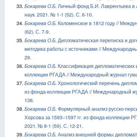
Бокарева О.Б.
Личный фонд Б.И. Лаврентьева в
наук. 2021. № 1-1 (52). С. 6-10.
Бокарева О.Б.
Коломенское в 1812 году // Между
(62). С. 7-9.
Бокарева О.Б.
Дипломатическая переписка и дог
методика работы с источниками // Международный
29.
Бокарева О.Б.
Классификация дипломатических и
коллекции РГАДА // Международный журнал гумани
Бокарева О.Б.
Хронологический перечень диплома
из фонда-коллекции РГАДА // Международный журн
136.
Бокарева О.Б.
Формулярный анализ русско-перси
Хорсова за 1593–1597 гг. из фонда-коллекции Р
2021. № 8-1 (59). С. 12-21.
Бокарева О.Б.
Анализ внешней формы дипломатич