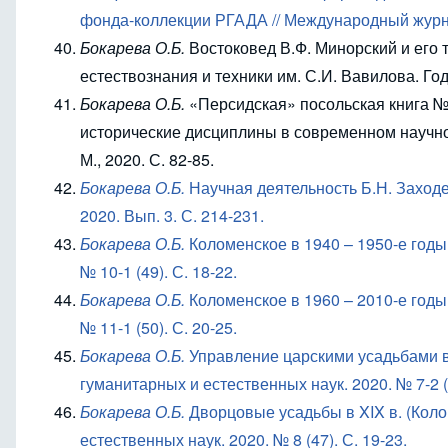
фонда-коллекции РГАДА // Международный журнал 
Бокарева О.Б.
Востоковед В.Ф. Минорский и его 
естествознания и техники им. С.И. Вавилова. Год
Бокарева О.Б.
«Персидская» посольская книга № 
исторические дисциплины в современном научн
М., 2020. С. 82-85.
Бокарева О.Б.
Научная деятельность Б.Н. Заходе
2020. Вып. 3. С. 214-231.
Бокарева О.Б.
Коломенское в 1940 – 1950-е годы
№ 10-1 (49). С. 18-22.
Бокарева О.Б.
Коломенское в 1960 – 2010-е годы
№ 11-1 (50). С. 20-25.
Бокарева О.Б.
Управление царскими усадьбами 
гуманитарных и естественных наук. 2020. № 7-2 (4
Бокарева О.Б.
Дворцовые усадьбы в
XIX
в. (Кол
естественных наук. 2020. № 8 (47). С. 19-23.