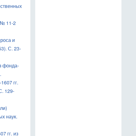
ественных
 № 11-2
проса и
). С. 23-
з фонда-
.
1607 гг.
. 129-
ли)
х наук.
7 гг. из