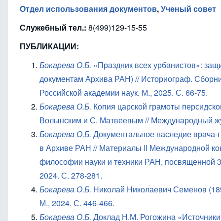
Отдел использования документов
,
Ученый совет
Служебный тел.:
8(499)129-15-55
ПУБЛИКАЦИИ:
Бокарева О.Б.
«Праздник всех урбанистов»: защ
документам Архива РАН) // Историограф. Сборни
Российской академии наук. М., 2025. С. 66-75.
Бокарева О.Б.
Копия царской грамоты персидск
Волынским и С. Матвеевым // Международный журн
Бокарева О.Б.
Документальное наследие врача-
в Архиве РАН // Материалы
II
Международной кон
философии науки и техники РАН, посвященной 3
2024. С. 278-281.
Бокарева О.Б.
Николай Николаевич Семенов (1896-
М., 2024. С. 446-466.
Бокарева О.Б.
Доклад Н.М. Рогожина «Источники