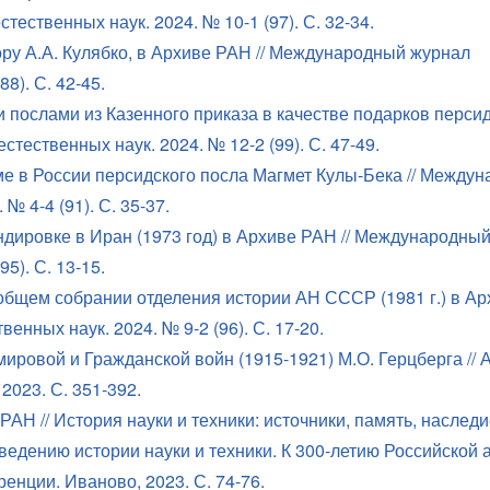
ественных наук. 2024. № 10-1 (97). С. 32-34.
у А.А. Кулябко, в Архиве РАН // Международный журнал
8). С. 42-45.
 послами из Казенного приказа в качестве подарков перси
тественных наук. 2024. № 12-2 (99). С. 47-49.
ме в России персидского посла Магмет Кулы-Бека // Между
№ 4-4 (91). С. 35-37.
дировке в Иран (1973 год) в Архиве РАН // Международны
5). С. 13-15.
общем собрании отделения истории АН СССР (1981 г.) в А
нных наук. 2024. № 9-2 (96). С. 17-20.
ировой и Гражданской войн (1915-1921) М.О. Герцберга //
2023. С. 351-392.
АН // История науки и техники: источники, память, наследи
ведению истории науки и техники. К 300-летию Российской
нции. Иваново, 2023. С. 74-76.