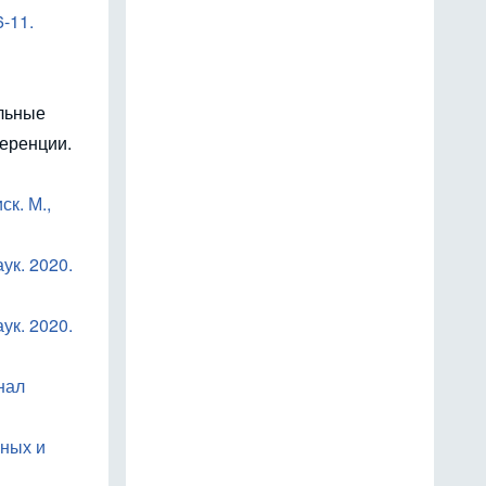
-11.
ельные
еренции.
к. М.,
ук. 2020.
ук. 2020.
нал
рных и