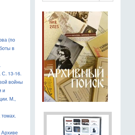
ва (по
боты в
.
С. 13-16.
овой войны
и и
ии. М.,
 томах.
 Архиве