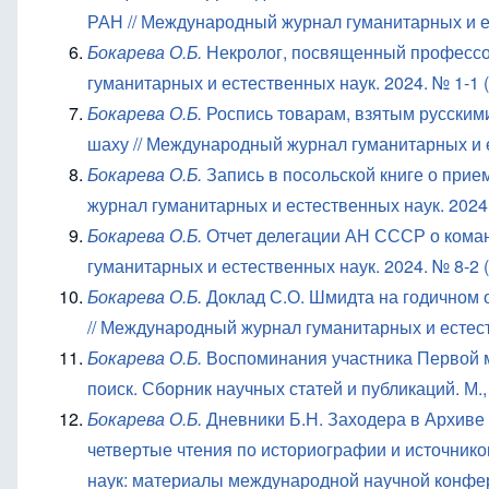
РАН // Международный журнал гуманитарных и ест
Бокарева О.Б.
Некролог, посвященный профессор
гуманитарных и естественных наук. 2024. № 1-1 (8
Бокарева О.Б.
Роспись товарам, взятым русскими
шаху // Международный журнал гуманитарных и ес
Бокарева О.Б.
Запись в посольской книге о прие
журнал гуманитарных и естественных наук. 2024. 
Бокарева О.Б.
Отчет делегации АН СССР о коман
гуманитарных и естественных наук. 2024. № 8-2 (9
Бокарева О.Б.
Доклад С.О. Шмидта на годичном 
// Международный журнал гуманитарных и естестве
Бокарева О.Б.
Воспоминания участника Первой м
поиск. Сборник научных статей и публикаций. М., 
Бокарева О.Б.
Дневники Б.Н. Заходера в Архиве Р
четвертые чтения по историографии и источнико
наук: материалы международной научной конфере