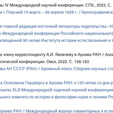
алы
IV
Международной научной конференции. СПб., 2023. С. 
и с Персией 15 марта – 26 апреля 1629 г. // Археографичес
я главной редакции восточной литературы издательства «
ы Международной конференции Российского национального
освященной 90-летию Института истории естествознания и 
а члену-корреспонденту А.И. Яковлеву в Архиве РАН // Ан
тической конференции. Омск, 2022. С. 158-163.
ва АН СССР (РАН) // Архивный поиск. Сборник научных ст
 Осиповича Герцберга в Архиве РАН: к 130-летию со дня р
ериалы
XLIII
Международной годичной научной конференции
ьного комитета по истории и философии науки и техники Р
Архиве РАН // Международный журнал гуманитарных и ест