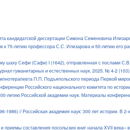
ита кандидатской диссертации Симона Семеновича Илизаро
к к 75-летию профессора С.С. Илизарова и 50-летию его ра
ому шаху Сефи (Сафи)
I
(1642), отправленная с послами С.В
ал гуманитарных и естественных наук. 2025. № 4-2 (103). 
гипнотерапевта П.П. Подъяпольского периода Первой мир
ференции Российского национального комитета по истори
00-летию Российской академии наук. Материалы конференц
1986) // Российская академия наук: 300 лет истории. В 2-х
 и приемы составления посольских книг начала
XVII
века» в