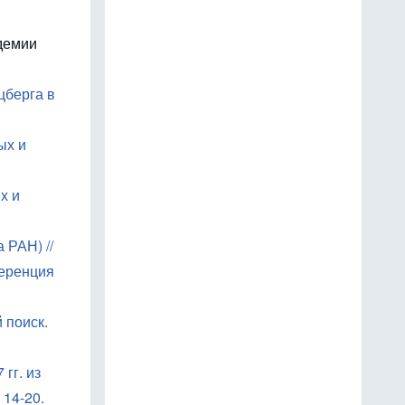
демии
цберга в
ых и
х и
 РАН) //
еренция
 поиск.
гг. из
 14-20.