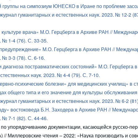
кой группы на симпозиум ЮНЕСКО в Иране по проблеме засо
рнал гуманитарных и естественных наук. 2023. № 12-2 (87)
культуре врача» М.О. Герцберга в Архиве РАН // Междуна
№ 1-4 (76). С. 33-35.
 предупреждение» М.О. Герцберга в Архиве РАН // Междун
№ 3-3 (78). С. 6-16.
и диагноза постравматических состояний» М.О. Герцберга 
ественных наук. 2023. № 4-4 (79). С. 7-10.
ервно-психические болезни» для медицинских училищ» в с
ах общего типа и его значение для культуры обслуживани
урнал гуманитарных и естественных наук. 2023. № 6-2 (81).
году» востоковеда Б.Н. Заходера в Архиве РАН // Междуна
№ 7-1 (82). С. 44-46.
 по упорядочиванию документации, касающейся русско-пер
// Миллеровские чтения – 2022: «Наука производить и сов