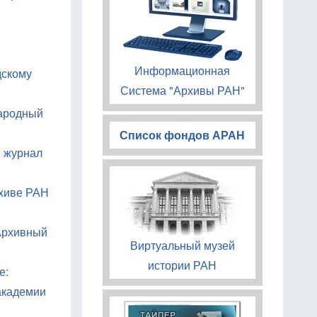
Информационная
дскому
Система "Архивы РАН"
народный
Список фондов АРАН
й журнал
рхиве РАН
 Архивный
Виртуальный музей
истории РАН
е:
 академии