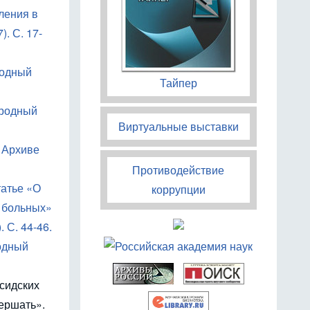
ления в
. С. 17-
родный
Тайпер
ародный
Виртуальные выставки
в Архиве
Противодействие
татье «О
коррупции
я больных»
 С. 44-46.
родный
сидских
ершать».