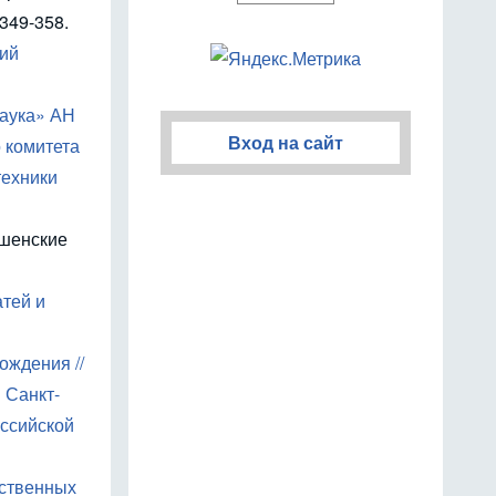
349-358.
кий
Наука» АН
Вход на сайт
 комитета
техники
ошенские
атей и
ождения //
 Санкт-
оссийской
ественных