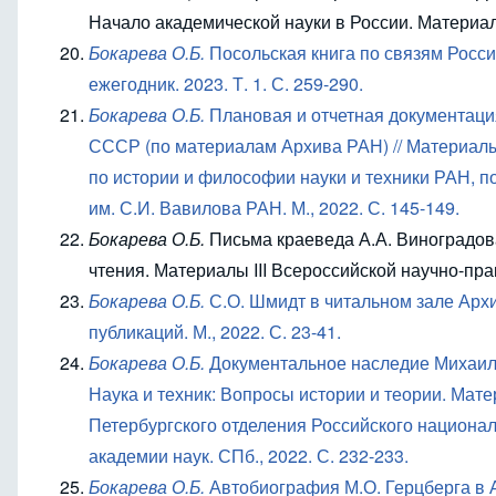
Начало академической науки в России. Матери
Бокарева О.Б.
Посольская книга по связям Росси
ежегодник. 2023. Т. 1. С. 259-290.
Бокарева О.Б.
Плановая и отчетная документаци
СССР (по материалам Архива РАН) // Материал
по истории и философии науки и техники РАН, п
им. С.И. Вавилова РАН. М., 2022. С. 145-149.
Бокарева О.Б.
Письма краеведа А.А. Виноградов
чтения. Материалы
III
Всероссийской научно-прак
Бокарева О.Б.
С.О. Шмидт в читальном зале Архи
публикаций. М., 2022. С. 23-41.
Бокарева О.Б.
Документальное наследие Михаила
Наука и техник: Вопросы истории и теории. Мат
Петербургского отделения Российского национал
академии наук. СПб., 2022. С. 232-233.
Бокарева О.Б.
Автобиография М.О. Герцберга в 