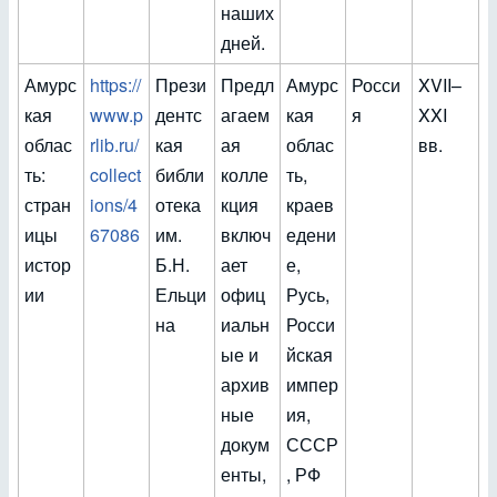
наших
дней.
Амурс
https://
Прези
Предл
Амурс
Росси
XVII–
кая
www.p
дентс
агаем
кая
я
XXI
облас
rlib.ru/
кая
ая
облас
вв.
ть:
collect
библи
колле
ть,
стран
ions/4
отека
кция
краев
ицы
67086
им.
включ
едени
истор
Б.Н.
ает
е,
ии
Ельци
офиц
Русь,
на
иальн
Росси
ые и
йская
архив
импер
ные
ия,
докум
СССР
енты,
, РФ