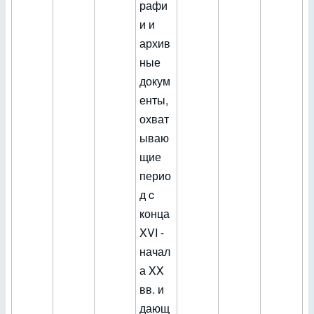
рафи
и и
архив
ные
докум
енты,
охват
ываю
щие
перио
д c
конца
XVI -
начал
а XX
вв. и
дающ