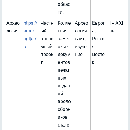
облас
ти.
Архео
https://
Частн
Колле
Архео
Европ
I – XXI
логия
arheol
ый
кция
логия,
а,
вв.
ogija.r
анони
замет
сайт,
Росси
u
мный
ок из
изуче
я,
проек
докум
ние
Восто
т
ентов,
к
печат
ных
издан
ий
вроде
сборн
иков
стате