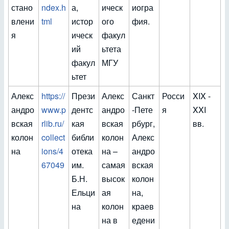
стано
ndex.h
а,
ическ
иогра
влени
tml
истор
ого
фия.
я
ическ
факул
ий
ьтета
факул
МГУ
ьтет
Алекс
https://
Прези
Алекс
Санкт
Росси
XIX -
андро
www.p
дентс
андро
-Пете
я
XXI
вская
rlib.ru/
кая
вская
рбург,
вв.
колон
collect
библи
колон
Алекс
на
ions/4
отека
на –
андро
67049
им.
самая
вская
Б.Н.
высок
колон
Ельци
ая
на,
на
колон
краев
на в
едени