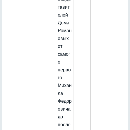
тавит
елей
Дома
Роман
овых
от
самог
о
перво
го
Михаи
ла
Федор
овича
до
после