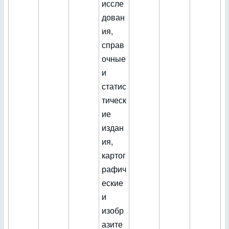
иссле
дован
ия,
справ
очные
и
статис
тическ
ие
издан
ия,
картог
рафич
еские
и
изобр
азите