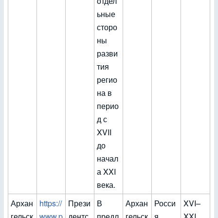
отдел
ьные
сторо
ны
разви
тия
регио
на в
перио
д с
XVII
до
начал
а XXI
века.
Архан
https://
Прези
В
Архан
Росси
XVI–
гельск
www.p
дентс
предл
гельск
я
XXI