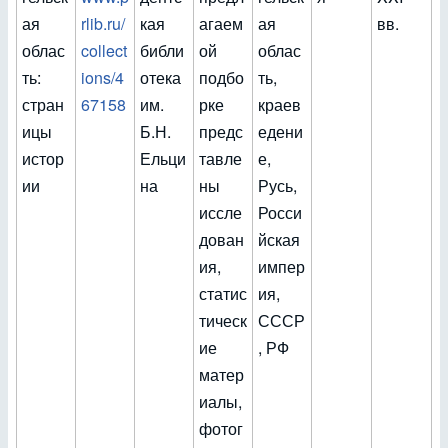
ая
rlib.ru/
кая
агаем
ая
вв.
облас
collect
библи
ой
облас
ть:
ions/4
отека
подбо
ть,
стран
67158
им.
рке
краев
ицы
Б.Н.
предс
едени
истор
Ельци
тавле
е,
ии
на
ны
Русь,
иссле
Росси
дован
йская
ия,
импер
статис
ия,
тическ
СССР
ие
, РФ
матер
иалы,
фотог