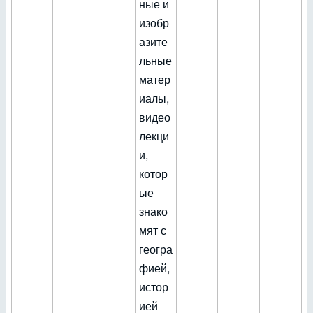
ные и
изобр
азите
льные
матер
иалы,
видео
лекци
и,
котор
ые
знако
мят с
геогра
фией,
истор
ией