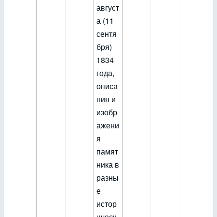
август
а (11
сентя
бря)
1834
года,
описа
ния и
изобр
ажени
я
памят
ника в
разны
е
истор
ическ