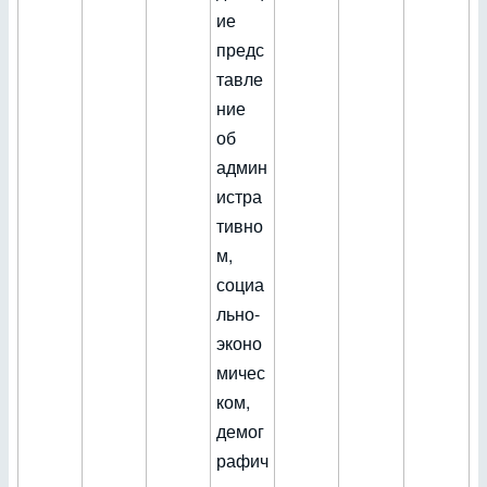
ие
предс
тавле
ние
об
админ
истра
тивно
м,
социа
льно-
эконо
мичес
ком,
демог
рафич