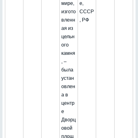
мире,
е,
изгото
СССР
вленн
, РФ
ая из
цельн
ого
камня
, –
была
устан
овлен
а в
центр
е
Дворц
овой
площ