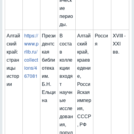
ие
перио
ды.
Алтай
https://
Прези
В
Алтай
Росси
XVIII -
ский
www.p
дентс
соста
ский
я
XXI
край:
rlib.ru/
кая
в
край,
вв.
стран
collect
библи
колле
краев
ицы
ions/4
отека
кции
едени
истор
67081
им.
входя
е,
ии
Б.Н.
т
Росси
Ельци
научн
йская
на
ые
импер
иссле
ия,
дован
СССР
ия,
, РФ
попул