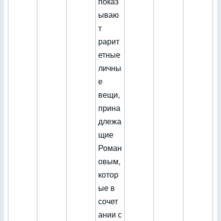
показ
ываю
т
рарит
етные
личны
е
вещи,
прина
длежа
щие
Роман
овым,
котор
ые в
сочет
ании с