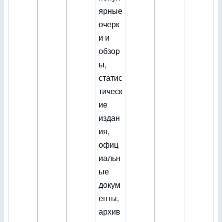
ярные
очерк
и и
обзор
ы,
статис
тическ
ие
издан
ия,
офиц
иальн
ые
докум
енты,
архив