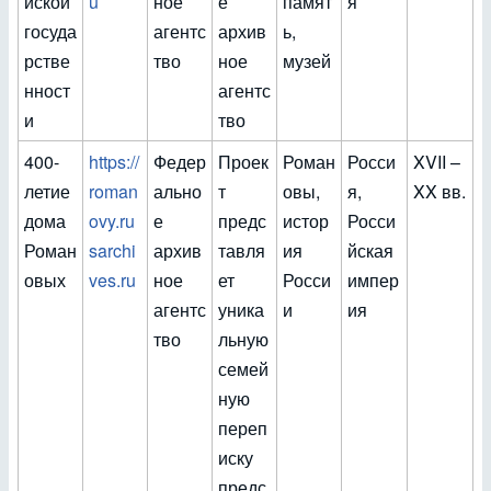
йской
u
ное
е
памят
я
госуда
агентс
архив
ь,
рстве
тво
ное
музей
нност
агентс
и
тво
400-
https://
Федер
Проек
Роман
Росси
XVII –
летие
roman
ально
т
овы,
я,
XX вв.
дома
ovy.ru
е
предс
истор
Росси
Роман
sarchi
архив
тавля
ия
йская
овых
ves.ru
ное
ет
Росси
импер
агентс
уника
и
ия
тво
льную
семей
ную
переп
иску
предс