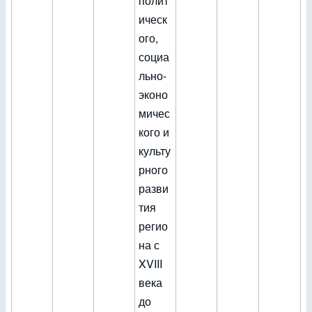
полит
ическ
ого,
социа
льно-
эконо
мичес
кого и
культу
рного
разви
тия
регио
на с
XVIII
века
до