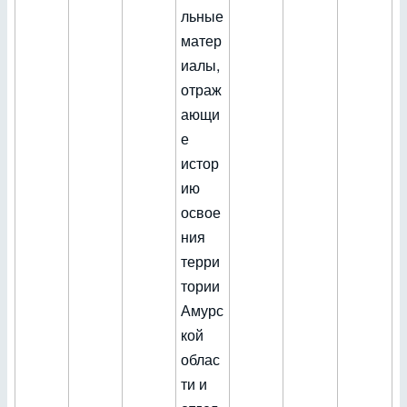
льные
матер
иалы,
отраж
ающи
е
истор
ию
освое
ния
терри
тории
Амурс
кой
облас
ти и