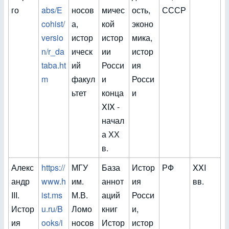
го
abs/E
носов
мичес
ость,
СССР
cohist/
а,
кой
эконо
versio
истор
истор
мика,
n/r_da
ическ
ии
истор
taba.ht
ий
Росси
ия
m
факул
и
Росси
ьтет
конца
и
XIX -
начал
а ХХ
в.
Алекс
https://
МГУ
База
Истор
РФ
XXI
андр
www.h
им.
аннот
ия
вв.
III.
ist.ms
М.В.
аций
Росси
Истор
u.ru/B
Ломо
книг
и,
ия
ooks/i
носов
Истор
истор