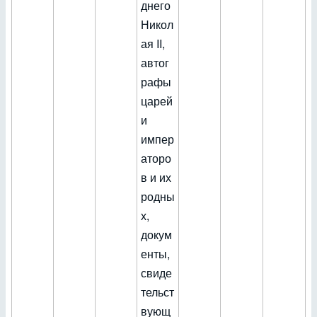
днего
Никол
ая II,
автог
рафы
царей
и
импер
аторо
в и их
родны
х,
докум
енты,
свиде
тельст
вующ