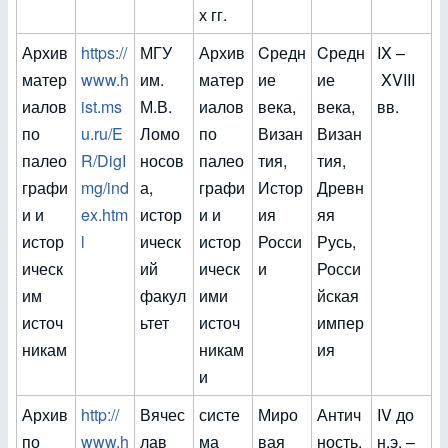
х гг.
Архив
https://
МГУ
Архив
Cредн
Cредн
IX –
матер
www.h
им.
матер
ие
ие
XVIII
иалов
ist.ms
М.В.
иалов
века,
века,
вв.
по
u.ru/E
Ломо
по
Визан
Визан
палео
R/DigI
носов
палео
тия,
тия,
графи
mg/ind
а,
графи
Истор
Древн
и и
ex.htm
истор
и и
ия
яя
истор
l
ическ
истор
Росси
Русь,
ическ
ий
ическ
и
Росси
им
факул
ими
йская
источ
ьтет
источ
импер
никам
никам
ия
и
Архив
http://
Вячес
систе
Миро
Антич
IV до
по
www.h
лав
ма
вая
ность,
н.э. –