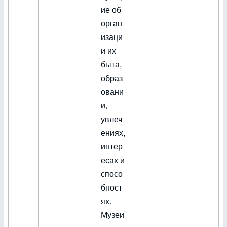
ие об
орган
изаци
и их
быта,
образ
овани
и,
увлеч
ениях,
интер
есах и
спосо
бност
ях.
Музеи