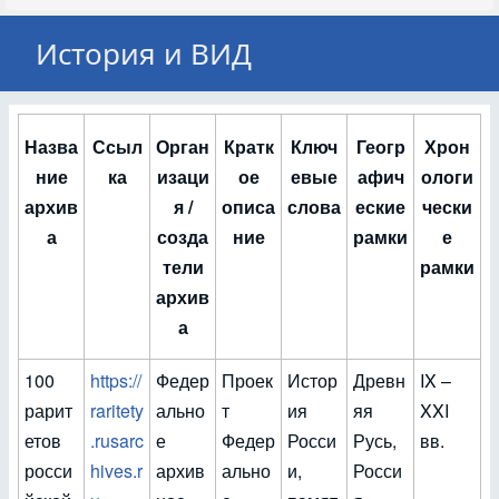
История и ВИД
Назва
Ссыл
Орган
Кратк
Ключ
Геогр
Хрон
ние
ка
изаци
ое
евые
афич
ологи
архив
я /
описа
слова
еские
чески
а
созда
ние
рамки
е
тели
рамки
архив
а
100
https://
Федер
Проек
Истор
Древн
IX –
рарит
raritety
ально
т
ия
яя
XXI
етов
.rusarc
е
Федер
Росси
Русь,
вв.
росси
hives.r
архив
ально
и,
Росси