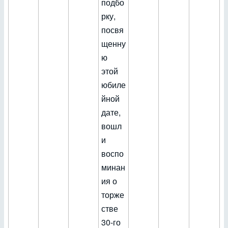
подбо
рку,
посвя
щенну
ю
этой
юбиле
йной
дате,
вошл
и
воспо
минан
ия о
торже
стве
30-го