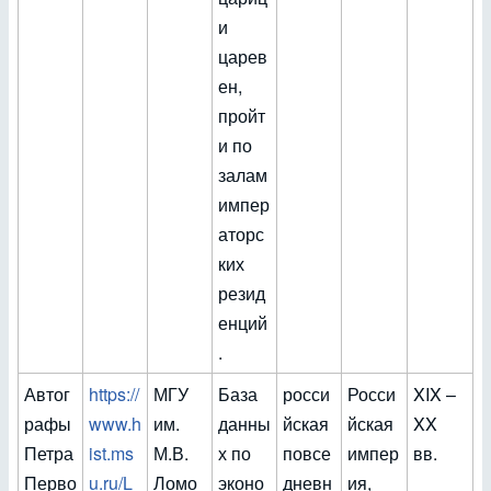
и
царев
ен,
пройт
и по
залам
импер
аторс
ких
резид
енций
.
Автог
https://
МГУ
База
росси
Росси
XIX –
рафы
www.h
им.
данны
йская
йская
XX
Петра
ist.ms
М.В.
х по
повсе
импер
вв.
Перво
u.ru/L
Ломо
эконо
дневн
ия,