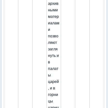
архив
ными
матер
иалам
и
позво
ляют
загля
нуть и
в
палат
ы
царей
, и в
горни
цы
цариц