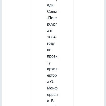
ади
Санкт
-Пете
рбург
а в
1834
году
по
проек
ту
архит
ектор
а О.
Монф
ерран
а. В