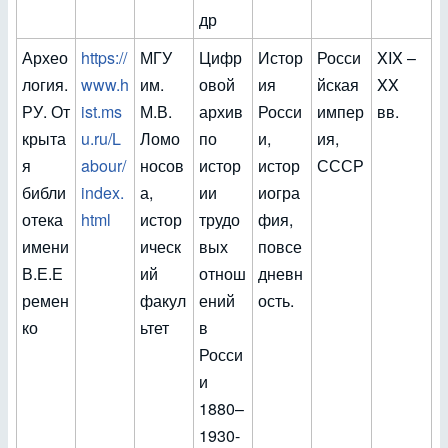
др
Архео
https://
МГУ
Цифр
Истор
Росси
XIX –
логия.
www.h
им.
овой
ия
йская
XX
РУ. От
ist.ms
М.В.
архив
Росси
импер
вв.
крыта
u.ru/L
Ломо
по
и,
ия,
я
abour/
носов
истор
истор
СССР
библи
index.
а,
ии
иогра
отека
html
истор
трудо
фия,
имени
ическ
вых
повсе
В.Е.Е
ий
отнош
дневн
ремен
факул
ений
ость.
ко
ьтет
в
Росси
и
1880–
1930-