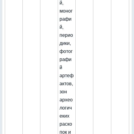
й,
моног
рафи
й,
перио
дики,
фотог
рафи
й
артеф
актов,
зон
архео
логич
еких
раско
пок и