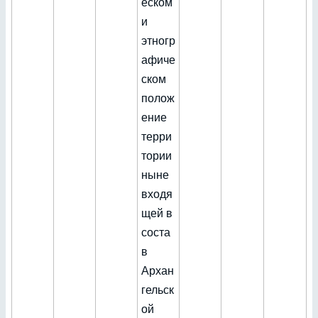
еском
и
этногр
афиче
ском
полож
ение
терри
тории
ныне
входя
щей в
соста
в
Архан
гельск
ой