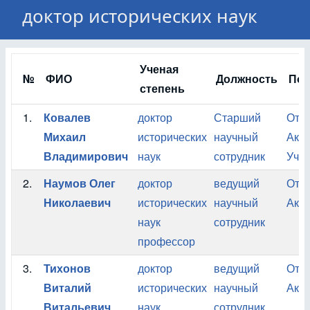
доктор исторических наук
Ученая
№
ФИО
Должность
Под
степень
1.
Ковалев
доктор
Старший
Отде
Михаил
исторических
научный
Ака
Владимирович
наук
сотрудник
Учен
2.
Наумов Олег
доктор
ведущий
Отде
Николаевич
исторических
научный
Ака
наук
сотрудник
профессор
3.
Тихонов
доктор
ведущий
Отде
Виталий
исторических
научный
Ака
Витальевич
наук
сотрудник