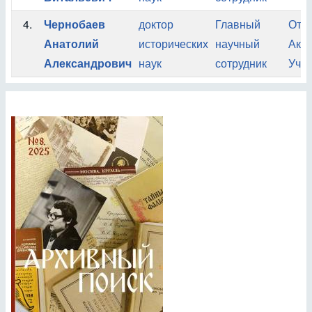
4.
Чернобаев
доктор
Главный
Отде
Анатолий
исторических
научный
Ака
Александрович
наук
сотрудник
Учен