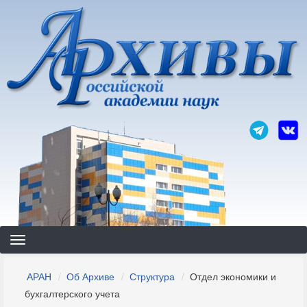
Перейти
к
основному
содержанию
Строка
АРАН
Об Архиве
Структура
Отдел экономики и
навигации
бухгалтерского учета