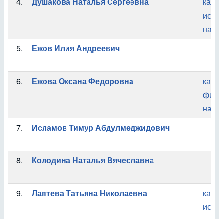
4.
Душакова Наталья Сергеевна
кан
ист
наук
5.
Ежов Илия Андреевич
6.
Ежова Оксана Федоровна
кан
фил
наук
7.
Исламов Тимур Абдулмеджидович
8.
Колодина Наталья Вячеславна
9.
Лаптева Татьяна Николаевна
кан
ист