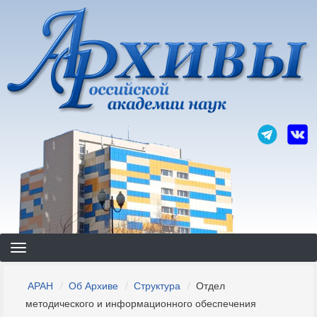
Перейти
к
основному
содержанию
Строка
АРАН
Об Архиве
Структура
Отдел
навигации
методического и информационного обеспечения