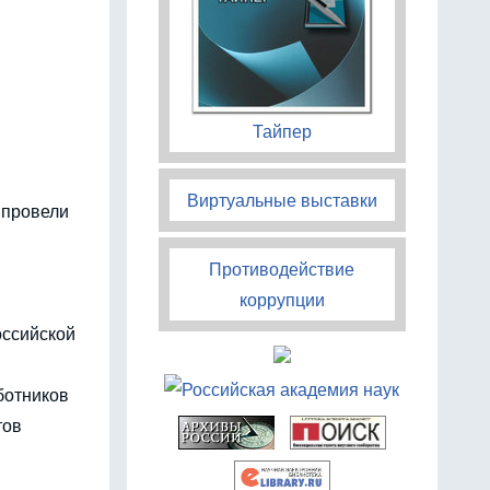
Тайпер
Виртуальные выставки
 провели
Противодействие
коррупции
оссийской
ботников
тов