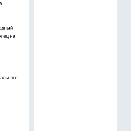
а
родный
олец на
еального