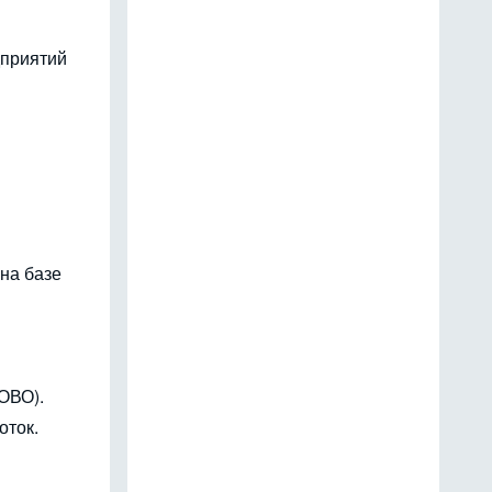
дприятий
на базе
ОВО).
оток.