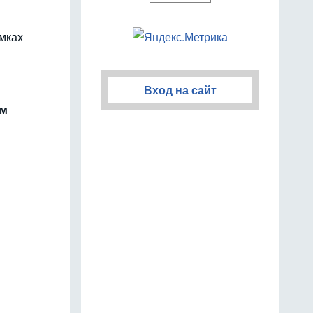
амках
Вход на сайт
им