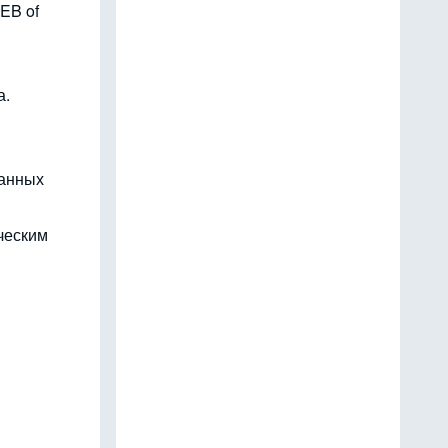
EB of
а.
данных
ческим