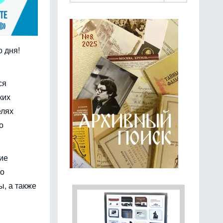
 дня!
ся
ких
елях
о
ие
по
, а также