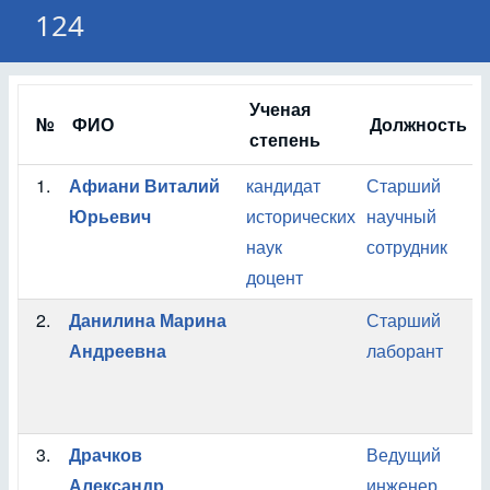
124
Ученая
№
ФИО
Должность
степень
1.
Афиани Виталий
кандидат
Старший
Юрьевич
исторических
научный
наук
сотрудник
доцент
2.
Данилина Марина
Старший
Андреевна
лаборант
3.
Драчков
Ведущий
Александр
инженер