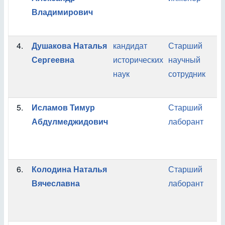
Владимирович
4.
Душакова Наталья
кандидат
Старший
Сергеевна
исторических
научный
наук
сотрудник
5.
Исламов Тимур
Старший
Абдулмеджидович
лаборант
6.
Колодина Наталья
Старший
Вячеславна
лаборант