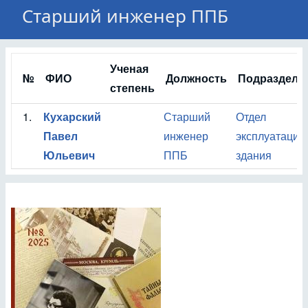
Старший инженер ППБ
Ученая
№
ФИО
Должность
Подразделе
степень
1.
Кухарский
Старший
Отдел
Павел
инженер
эксплуатации
Юльевич
ППБ
здания