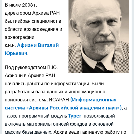
В июле 2003 г.
директором Архива РАН
был избран специалист в
области архивоведения и
археографии,
к.и.н.
Афиани Виталий
.
Юрьевич
Под руководством В.Ю.
Афиани в Архиве РАН
начались работы по информатизации. Были
разработаны база данных и информационно-
поисковая система ИСАРАН
(Информационная
, а
система «Архивы Российской академии наук»
)
также программный модуль
, позволяющий
Typer
включать материалы описей фондов в основной
массив базы данных.
Архив ведет активную работу по