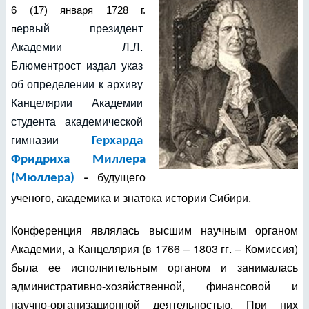
6 (17) января 1728 г.
ервый президент 
п
Академии Л.Л. 
Блюментрост издал указ 
об определении к архиву 
Канцелярии Академии 
студента академической 
гимназии
Герхарда
Фридриха Миллера
будущего
(Мюллера)
–
ученого, академика и знатока истории Сибири.
Конференция являлась высшим научным органом
Академии, а
Канцелярия (в 1766 – 1803 гг. – Комиссия)
была ее исполнительным органом и занималась
административно-хозяйственной, финансовой и
научно-организационной деятельностью.
При них