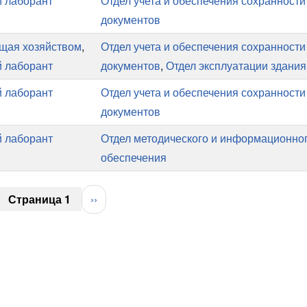
 лаборант
Отдел учета и обеспечения сохранности
документов
щая хозяйством
,
Отдел учета и обеспечения сохранности
 лаборант
документов
,
Отдел эксплуатации здания
 лаборант
Отдел учета и обеспечения сохранности
документов
 лаборант
Отдел методического и информационно
обеспечения
Страница 1
Следующая
››
страница