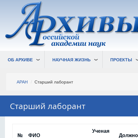
Перейти
к
основному
содержанию
ОБ АРХИВЕ
НАУЧНАЯ ЖИЗНЬ
ПРОЕКТЫ
Строка
АРАН
Старший лаборант
навигации
Старший лаборант
Ученая
№
ФИО
Должно