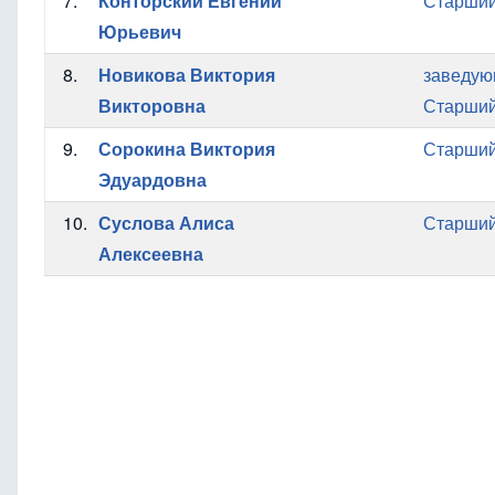
7.
Конторский Евгений
Старший
Юрьевич
8.
Новикова Виктория
заведую
Викторовна
Старший
9.
Сорокина Виктория
Старший
Эдуардовна
10.
Суслова Алиса
Старший
Алексеевна
Нумерация
страниц