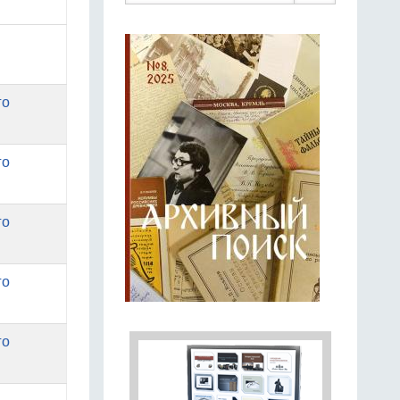
го
го
го
го
го