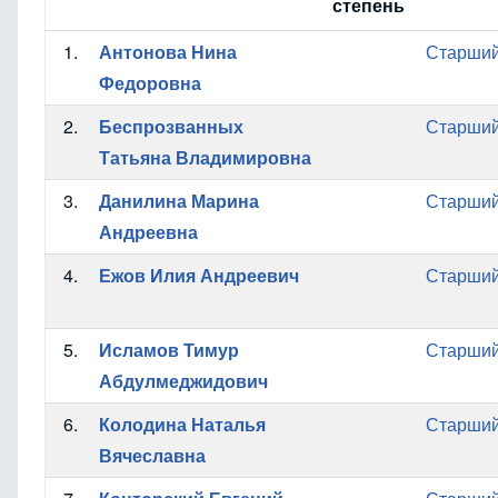
степень
1.
Антонова Нина
Старший
Федоровна
2.
Беспрозванных
Старший
Татьяна Владимировна
3.
Данилина Марина
Старший
Андреевна
4.
Ежов Илия Андреевич
Старший
5.
Исламов Тимур
Старший
Абдулмеджидович
6.
Колодина Наталья
Старший
Вячеславна