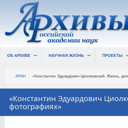
Перейти
к
основному
содержанию
ОБ АРХИВЕ
НАУЧНАЯ ЖИЗНЬ
ПРОЕКТЫ
Строка
АРАН
«Константин Эдуардович Циолковский. Жизнь, дея
навигации
«Константин Эдуардович Циолко
фотографиях»