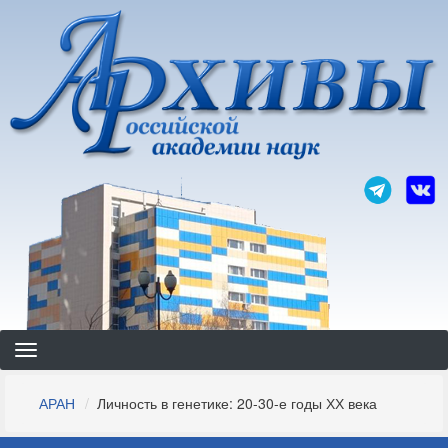
Перейти
к
основному
содержанию
Строка
АРАН
Личность в генетике: 20-30-е годы ХХ века
навигации