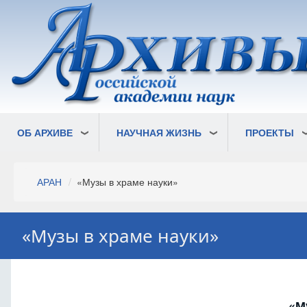
Перейти
к
основному
содержанию
ОБ АРХИВЕ
НАУЧНАЯ ЖИЗНЬ
ПРОЕКТЫ
Строка
АРАН
«Музы в храме науки»
навигации
«Музы в храме науки»
«М