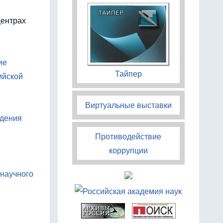
центрах
ие
Тайпер
ийской
Виртуальные выставки
ждения
Противодействие
коррупции
 научного