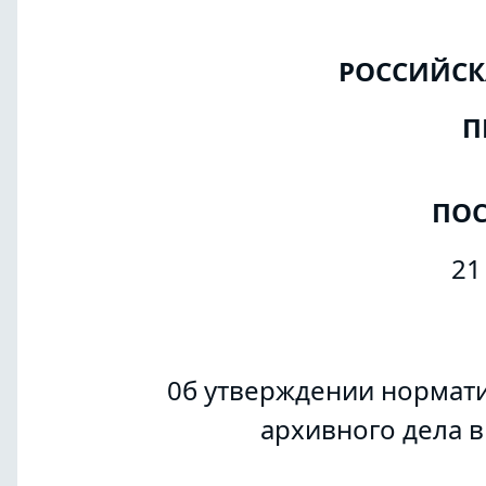
РОССИЙСК
П
ПОС
21
0б утверждении нормат
архивного дела в