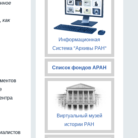
янное
 как
Информационная
Система "Архивы РАН"
Список фондов АРАН
ументов
е
центра
Виртуальный музей
истории РАН
циалистов