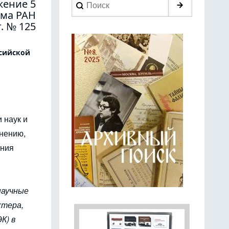
Search
ение 5
ума РАН
г. № 125
сийской
 наук и
нению,
ения
научные
ктера,
К) в