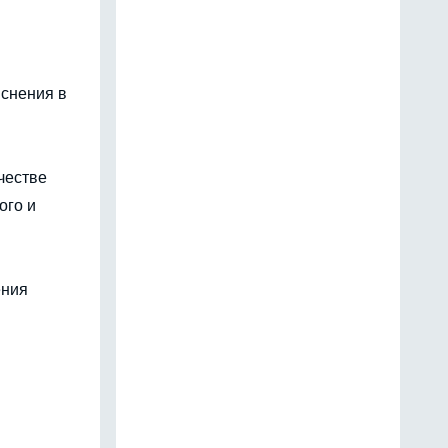
яснения в
честве
ого и
ения