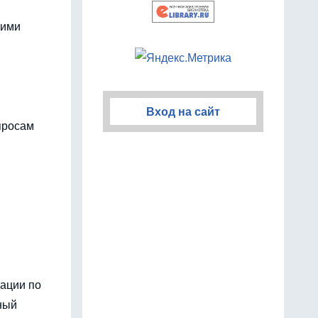
щими
Вход на сайт
опросам
дации по
ный