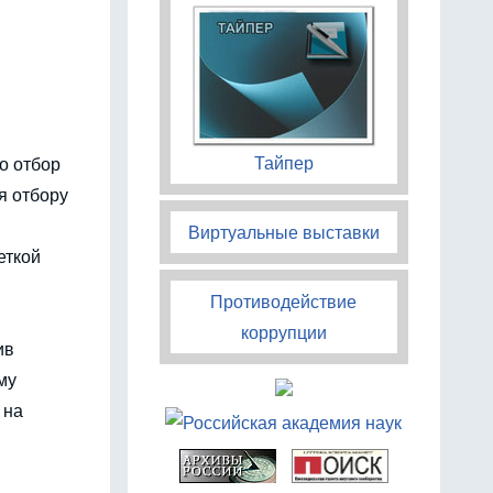
Тайпер
о отбор
я отбору
Виртуальные выставки
еткой
Противодействие
коррупции
ив
му
 на