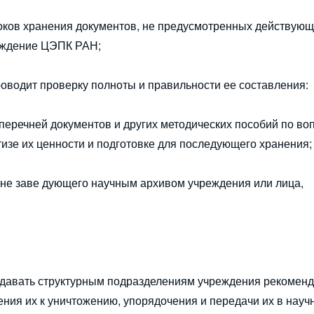
роков хранения документов, не предусмотренных действую
ерждение ЦЭПК РАН;
роводит проверку полноты и правильности ее составления:
в перечней документов и других методических пособий по в
тизе их ценности и подготовке для последующего хранения;
мене заве дующего научным архивом учреждения или лица,
и давать структурным подразделениям учреждения рекомен
ния их к уничтожению, упорядочения и передачи их в науч