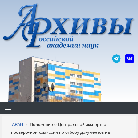
Перейти
к
основному
содержанию
Строка
АРАН
Положение о Центральной экспертно-
навигации
проверочной комиссии по отбору документов на