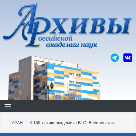
Перейти
к
основному
содержанию
Строка
АРАН
К 150-летию академика Б. С. Веселовского
навигации