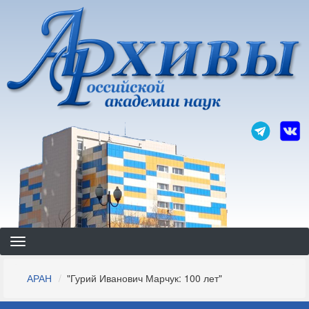
Перейти
к
основному
содержанию
Строка
АРАН
"Гурий Иванович Марчук: 100 лет"
навигации