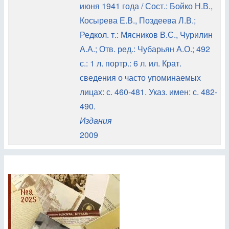
июня 1941 года / Сост.: Бойко Н.В.,
Косырева Е.В., Поздеева Л.В.;
Редкол. т.: Мясников В.С., Чурилин
А.А.; Отв. ред.: Чубарьян А.О.; 492
с.: 1 л. портр.: 6 л. ил. Крат.
сведения о часто упоминаемых
лицах: с. 460-481. Указ. имен: с. 482-
490.
Издания
2009