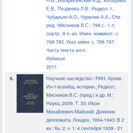
Н.В., Воскресенский А.Д., Косырева
Е.В., Поздеева Л.В.; Редкол. т.:
Чубарьян А.О., Чурилин А.А.; Отв.
ред.: Мясников В.С.; 798 с.: 1 л.
портр.: 8 л. ил. Имен. коммент.: с.
768-783. Указ. имен: с. 788-797.
Часть текста англ.
Издания
2011
6.
Научное наследство / РАН. Архив.
Ин-т всеобщ. истории.; Редкол.:
Мясников В.С. (пред.) и др. М.:
Наука, 2009. Т. 33: Иван
Михайлович Майский. Дневник
дипломата. Лондон, 1934-1943: В 2
кн.: Кн. 2, ч. 1: 4 сентября 1939 - 21