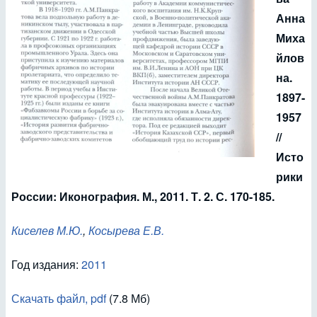
Анна
Миха
йлов
на.
1897-
1957
//
Исто
рики
России: Иконография. М., 2011. Т. 2. С. 170-185.
Киселев М.Ю.
,
Косырева Е.В.
Год издания:
2011
Скачать файл, pdf
(7.8 Мб)