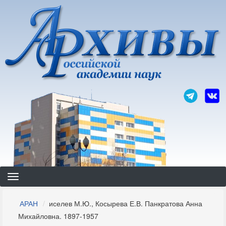
Перейти
к
основному
содержанию
Строка
АРАН
иселев М.Ю., Косырева Е.В. Панкратова Анна
навигации
Михайловна. 1897-1957