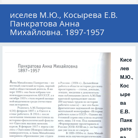
иселев М.Ю., Косырева Е.В.
Панкратова Анна
Михайловна. 1897-1957
Кисе
лев
М.Ю.,
Кос
ыре
ва
Е.В.
Панк
рато
ва