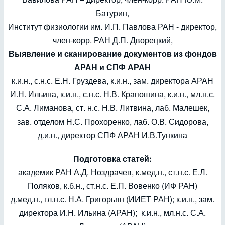
Батурин,
Институт физиологии им. И.П. Павлова РАН - директор,
член-корр. РАН Д.П. Дворецкий,
Выявление и сканирование документов из фондов
АРАН и СПФ АРАН
к.и.н., с.н.с. Е.Н. Груздева, к.и.н., зам. директора АРАН
И.Н. Ильина, к.и.н., с.н.с. Н.В. Крапошина, к.и.н., мл.н.с.
С.А. Лиманова, ст. н.с. Н.В. Литвина, лаб. Малешек,
зав. отделом Н.С. Прохоренко, лаб. О.В. Сидорова,
д.и.н., директор СПФ АРАН И.В.Тункина
Подготовка статей:
академик РАН А.Д. Ноздрачев, к.мед.н., ст.н.с. Е.Л.
Поляков, к.б.н., ст.н.с. Е.П. Вовенко (ИФ РАН)
д.мед.н., гл.н.с. Н.А. Григорьян (ИИЕТ РАН); к.и.н., зам.
директора И.Н. Ильина (АРАН); к.и.н., мл.н.с. С.А.