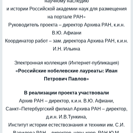
научному наследию
и истории Российской академии наук для размещения
на портале РАН»
Руководитель проекта – директор Архива РАН, к.и.н.
В.Ю. Афиани
Координатор работ – зам. директора Архива РАН, к.и.н.
И.Н. Ильина
Электронная коллекция (Интернет-публикация)
«Российские нобелевские лауреаты: Иван
Петрович Павлов»
В реализации проекта участвовали
Архив РАН – директор, к.и.н. В.Ю. Афиани,
Санкт–Петербургский филиал Архива РАН – директор,
д.и.н. И.В.Тункина,
Институт истории естествознания и техники им. С.И.
Вавилова РАН – директор, член-корр. РАН Ю.М.