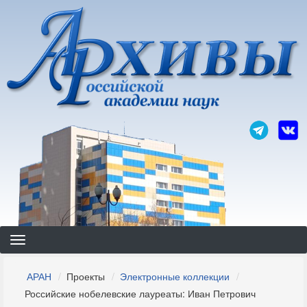
Перейти
к
основному
содержанию
Строка
АРАН
Проекты
Электронные коллекции
навигации
Российские нобелевские лауреаты: Иван Петрович