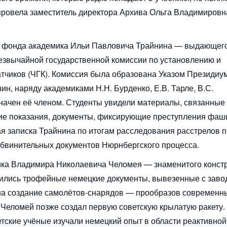
провела заместитель директора Архива Ольга Владимировн
из фонда академика Ильи Павловича Трайнина — выдающег
резвычайной государственной комиссии по установлению и
тчиков (ЧГК). Комиссия была образована Указом Президиу
н, наряду академиками Н.Н. Бурденко, Е.В. Тарле, В.С.
начен её членом. Студенты увидели материалы, связанные 
кие показания, документы, фиксирующие преступления фаш
я записка Трайнина по итогам расследования расстрелов 
обвинительных документов Нюрнбергского процесса.
ика Владимира Николаевича Челомея — знаменитого конст
анились трофейные немецкие документы, вывезенные с заво
 на создание самолётов-снарядов — прообразов современн
 Челомей позже создал первую советскую крылатую ракету.
етские учёные изучали немецкий опыт в области реактивной