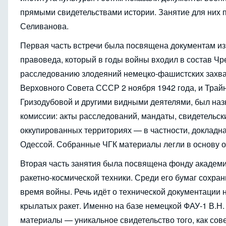
прямыми свидетельствами истории. Занятие для них 
Селиванова.
Первая часть встречи была посвящена документам 
правоведа, который в годы войны входил в состав Ч
расследованию злодеяний немецко-фашистских захва
Верховного Совета СССР 2 ноября 1942 года, и Трайни
Гризодубовой и другими видными деятелями, был наз
комиссии: акты расследований, мандаты, свидетельс
оккупированных территориях — в частности, докладна
Одессой. Собранные ЧГК материалы легли в основу 
Вторая часть занятия была посвящена фонду академ
ракетно-космической техники. Среди его бумаг сохр
время войны. Речь идёт о технической документации
крылатых ракет. Именно на базе немецкой ФАУ-1 В.Н.
материалы — уникальное свидетельство того, как сов