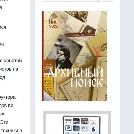
а
ося
ма
с работой
истов на
под
руктора
дов во
ых
 Эти
 техники в