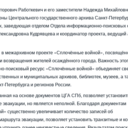
торович Работкевич и его заместители Надежда Михайлов
ны Центрального государственного архива Санкт-Петербу
к, заведующая отделом Отдела информационно-поисковых 
ександровна Кудрявцева и координатор проекта, ведущий 
Н в межархивном проекте «Сплочённые войной», посвящён
и возвращения жителей осаждённого города. Важность этог
но-поисковый ресурс «Сплочённые войной» объединяет св
твенных и муниципальных архивов, библиотек, музеев, а т
т-Петербурга и регионов России.
анная на основе документов ЦГА СПб, позволяет установит
 эвакуации, но является неполной. Благодаря документам
й» существенно увеличивает количество записей об
маршрута эвакуации, позволяет установить транзитные и к
 уточнить ранее неизвестные сведения. Результатом поиск