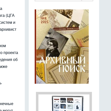
на
рга (ЦГА
систем и
архивист
ном
о проекта
едения об
акже
ь
онечные
а могут