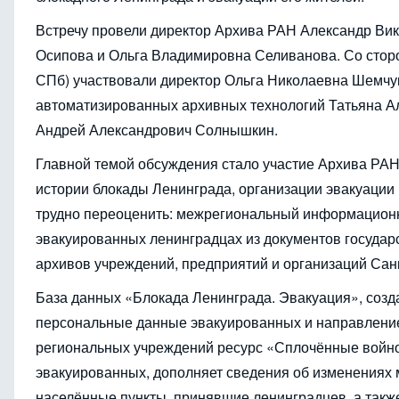
Встречу провели директор Архива РАН Александр Вик
Осипова и Ольга Владимировна Селиванова. Со сторо
СПб) участвовали директор Ольга Николаевна Шемчу
автоматизированных архивных технологий Татьяна Ал
Андрей Александрович Солнышкин.
Главной темой обсуждения стало участие Архива РА
истории блокады Ленинграда, организации эвакуации 
трудно переоценить: межрегиональный информацион
эвакуированных ленинградцах из документов государс
архивов учреждений, предприятий и организаций Санк
База данных «Блокада Ленинграда. Эвакуация», созд
персональные данные эвакуированных и направление
региональных учреждений ресурс «Сплочённые войно
эвакуированных, дополняет сведения об изменениях 
населённые пункты, принявшие ленинградцев, а также