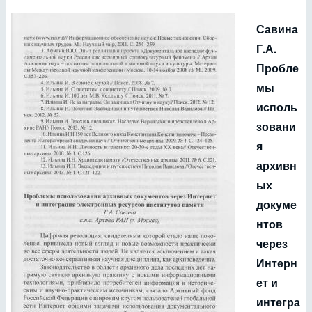
Савина
Г.А.
Пробле
мы
исполь
зовани
я
архивн
ых
докуме
нтов
через
Интерн
ет и
интегра