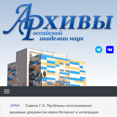
Перейти
к
основному
содержанию
Строка
АРАН
Савина Г.А. Проблемы использования
навигации
архивных документов через Интернет и интеграция