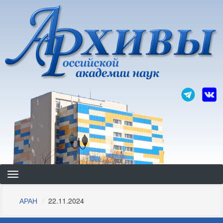
Перейти
к
основному
содержанию
Строка
АРАН
22.11.2024
навигации