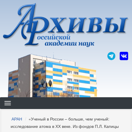
Перейти
к
основному
содержанию
Строка
АРАН
«Ученый в России – больше, чем ученый:
навигации
исследование атома в ХХ веке. Из фондов П.Л. Капицы