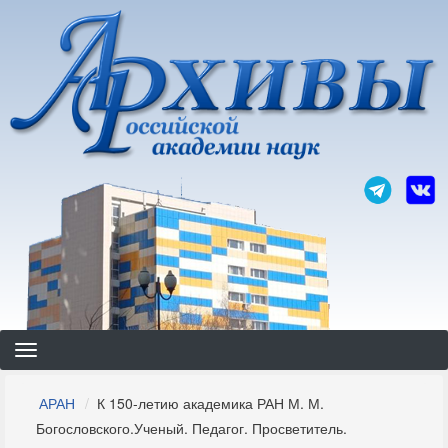
Перейти
к
основному
содержанию
Строка
АРАН
К 150-летию академика РАН М. М.
навигации
Богословского.Ученый. Педагог. Просветитель.