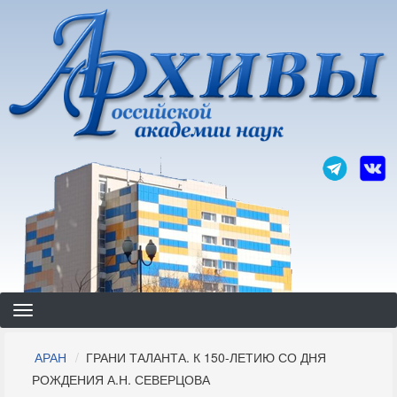
Перейти
к
основному
содержанию
Строка
АРАН
ГРАНИ ТАЛАНТА. К 150-ЛЕТИЮ СО ДНЯ
навигации
РОЖДЕНИЯ А.Н. СЕВЕРЦОВА