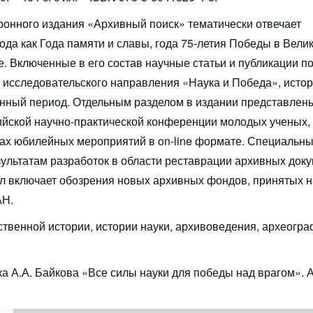
ронного издания «Архивный поиск» тематически отвечает
ода как Года памяти и славы, года 75-летия Победы в Вели
е. Включенные в его состав научные статьи и публикации 
 исследовательского направления «Наука и Победа», исто
енный период. Отдельным разделом в издании представлен
йской научно-практической конференции молодых ученых,
ах юбилейных мероприятий в on-line формате. Специальны
ультатам разработок в области реставрации архивных доку
л включает обозрения новых архивных фондов, принятых н
АН.
ственной истории, истории науки, архивоведения, археогра
а А.А. Байкова «Все силы науки для победы над врагом». 