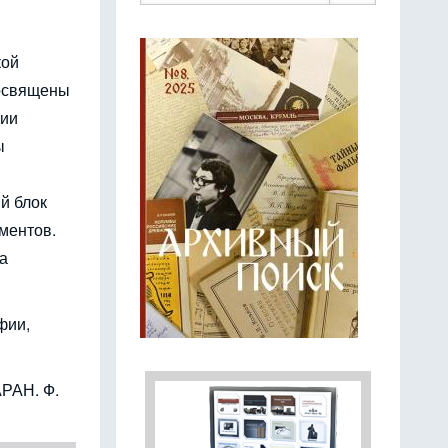
кой
посвящены
рии
ы
й блок
ментов.
а
фии,
АРАН. Ф.