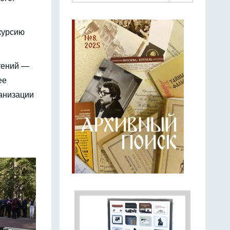
курсию
Чтений —
ее
ганизации