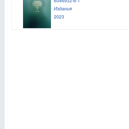
6046932-6-1
Издания
2023