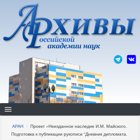
Перейти
к
основному
содержанию
Строка
АРАН
Проект «Неизданное наследие И.М. Майского.
навигации
Подготовка к публикации рукописи “Дневник дипломата.