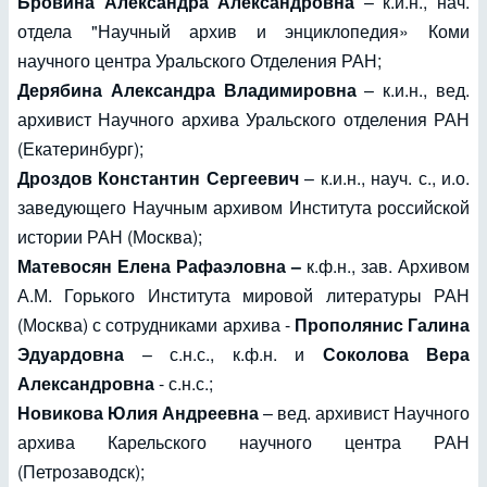
Бровина Александра Александровна
– к.и.н., нач.
отдела "Научный архив и энциклопедия» Коми
научного центра Уральского Отделения РАН;
Дерябина Александра Владимировна
– к.и.н., вед.
архивист Научного архива Уральского отделения РАН
(Екатеринбург);
Дроздов Константин Сергеевич
– к.и.н., науч. с., и.о.
заведующего Научным архивом Института российской
истории РАН (Москва);
Матевосян Елена Рафаэловна –
к.ф.н., зав. Архивом
А.М. Горького Института мировой литературы РАН
(Москва) с сотрудниками архива -
Прополянис Галина
Эдуардовна
– с.н.с., к.ф.н. и
Соколова Вера
Александровна
- с.н.с.;
Новикова Юлия Андреевна
– вед. архивист Научного
архива Карельского научного центра РАН
(Петрозаводск);