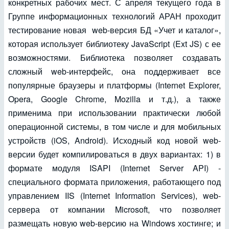
конкретных рабочих мест. С апреля текущего года в
Группе информационных технологий АРАН проходит
тестирование новая web-версия БД «Учет и каталог»,
которая использует библиотеку JavaScript (Ext JS) с ее
возможностями. Библиотека позволяет создавать
сложный web-интерфейс, она поддерживает все
популярные браузеры и платформы (Internet Explorer,
Opera, Google Chrome, Mozilla и т.д.), а также
применима при использовании практически любой
операционной системы, в том числе и для мобильных
устройств (iOS, Android). Исходный код новой web-
версии будет компилироваться в двух вариантах: 1) в
формате модуля ISAPI (Internet Server API) -
специального формата приложения, работающего под
управлением IIS (Internet Information Services), web-
сервера от компании Microsoft, что позволяет
размещать новую web-версию на Windows хостинге; и