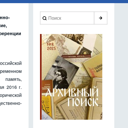
Search
нно-
ие,
нференции
оссийской
временном
 память,
ая 2016 г.
орической
щественно-