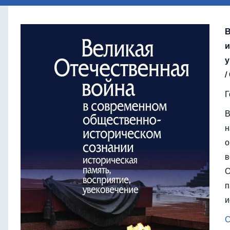
В
и
у
/
Г
В
н
о
в
О
п
и
С