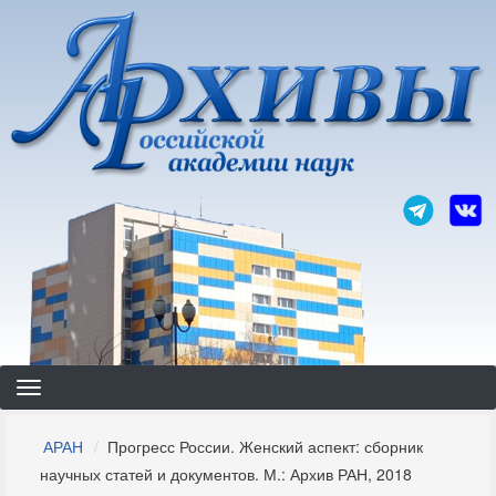
Перейти
к
основному
содержанию
Строка
АРАН
Прогресс России. Женский аспект: сборник
навигации
научных статей и документов. М.: Архив РАН, 2018