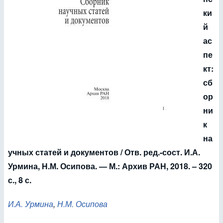
ки
й
ас
пе
кт:
сб
ор
ни
к
на
учных статей и документов / Отв. ред.-сост. И.А.
Урмина, Н.М. Осипова. — М.: Архив РАН, 2018. – 320
с., 8 с.
И.А. Урмина
,
Н.М. Осипова