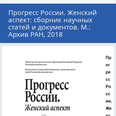
Прогресс России. Женский
аспект: сборник научных
статей и документов. М.:
Архив РАН, 2018
Пр
ог
ре
сс
Ро
сс
ии.
Же
нс