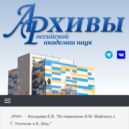
Перейти
к
основному
содержанию
Строка
АРАН
Косырева Е.В. "Из переписки И.М. Майского с
навигации
Г. Уэллсом и Б. Шоу."