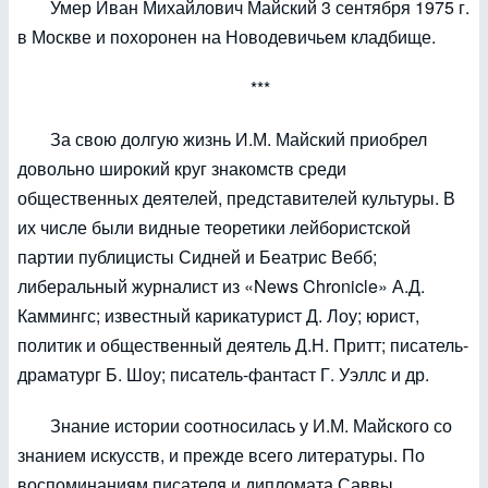
Умер Иван Михайлович Майский 3 сентября 1975 г.
в Москве и похоронен на Новодевичьем кладбище.
***
За свою долгую жизнь И.М. Майский приобрел
довольно широкий круг знакомств среди
общественных деятелей, представителей культуры. В
их числе были видные теоретики лейбористской
партии публицисты Сидней и Беатрис Вебб;
либеральный журналист из «News Chronicle» А.Д.
Каммингс; известный карикатурист Д. Лоу; юрист,
политик и общественный деятель Д.Н. Притт; писатель-
драматург Б. Шоу; писатель-фантаст Г. Уэллс и др.
Знание истории соотносилась у И.М. Майского со
знанием искусств, и прежде всего литературы. По
воспоминаниям писателя и дипломата Саввы