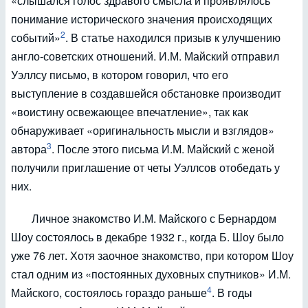
«слышался голос здравого смысла и проявлялось
понимание исторического значения происходящих
2
событий»
. В статье находился призыв к улучшению
англо-советских отношений. И.М. Майский отправил
Уэллсу письмо, в котором говорил, что его
выступление в создавшейся обстановке производит
«воистину освежающее впечатление», так как
обнаруживает «оригинальность мысли и взглядов»
3
автора
. После этого письма И.М. Майский с женой
получили приглашение от четы Уэллсов отобедать у
них.
Личное знакомство И.М. Майского с Бернардом
Шоу состоялось в декабре 1932 г., когда Б. Шоу было
уже 76 лет. Хотя заочное знакомство, при котором Шоу
стал одним из «постоянных духовных спутников» И.М.
4
Майского, состоялось гораздо раньше
. В годы