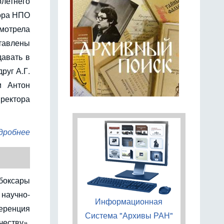
тнего
тора НПО
мотрела
авлены
давать в
руг А.Г.
и Антон
иректора
дробнее
ебоксары
научно-
Информационная
ренция
Система "Архивы РАН"
еству»,