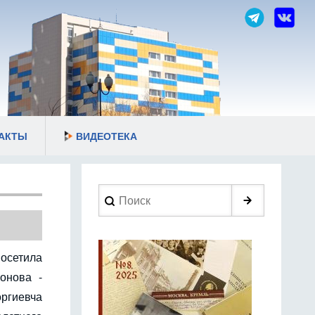
АКТЫ
ВИДЕОТЕКА
Search
посетила
онова -
ргиевча