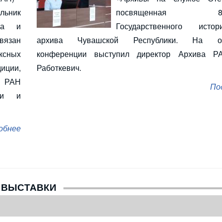
льник
посвященная 85-
ва и
Государственного истори
связан
архива Чувашской Республики. На от
ксных
конференции выступил директор Архива Р
иции,
Работкевич.
А РАН
По
ми и
обнее
ВЫСТАВКИ