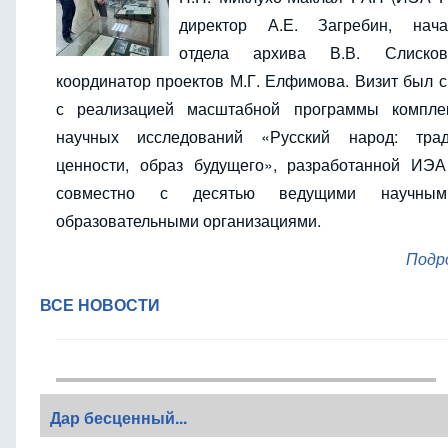
директор А.Е. Загребин, нача
отдела архива В.В. Слиско
координатор проектов М.Г. Елфимова. Визит был 
с реализацией масштабной программы компле
научных исследований «Русский народ: трад
ценности, образ будущего», разработанной ИЭ
совместно с десятью ведущими научны
образовательными организациями.
Подр
ВСЕ НОВОСТИ
Дар бесценный...