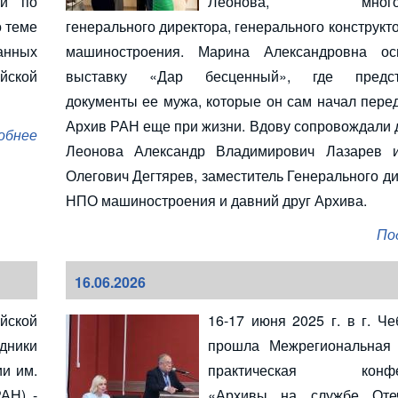
ий по
Леонова, многоле
о теме
генерального директора, генерального конструк
анных
машиностроения. Марина Александровна ос
йской
выставку «Дар бесценный», где предст
документы ее мужа, которые он сам начал пере
Архив РАН еще при жизни. Вдову сопровождали д
обнее
Леонова Александр Владимирович Лазарев 
Олегович Дегтярев, заместитель Генерального д
НПО машиностроения и давний друг Архива.
По
16.06.2026
йской
16-17 июня 2025 г. в г. Ч
дники
прошла Межрегиональная 
ии им.
практическая конфе
АН) -
«Архивы на службе Отеч