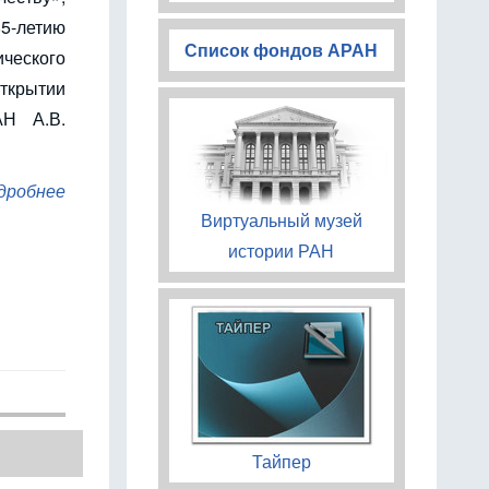
летию
Список фондов АРАН
ческого
крытии
АН А.В.
дробнее
Виртуальный музей
истории РАН
Тайпер