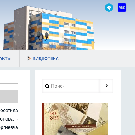
АКТЫ
ВИДЕОТЕКА
Search
посетила
онова -
ргиевча