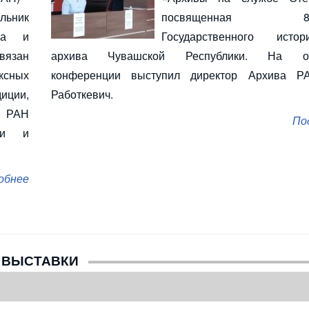
льник
посвященная 85-
ва и
Государственного истори
связан
архива Чувашской Республики. На от
ксных
конференции выступил директор Архива Р
иции,
Работкевич.
А РАН
По
ми и
обнее
ВЫСТАВКИ