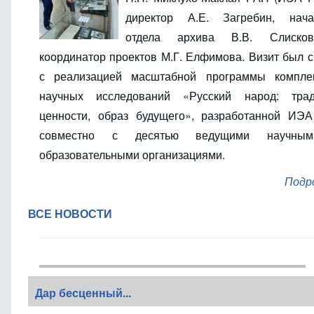
директор А.Е. Загребин, нача
отдела архива В.В. Слиско
координатор проектов М.Г. Елфимова. Визит был 
с реализацией масштабной программы компле
научных исследований «Русский народ: трад
ценности, образ будущего», разработанной ИЭ
совместно с десятью ведущими научны
образовательными организациями.
Подр
ВСЕ НОВОСТИ
Дар бесценный...