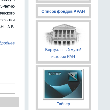
летию
Список фондов АРАН
ческого
крытии
АН А.В.
дробнее
Виртуальный музей
истории РАН
Тайпер