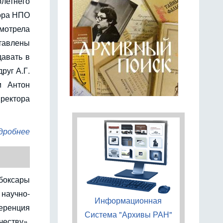
тнего
тора НПО
мотрела
авлены
давать в
руг А.Г.
и Антон
иректора
дробнее
ебоксары
научно-
Информационная
ренция
Система "Архивы РАН"
еству»,