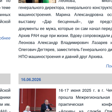
ий по
Леонова, многоле
о теме
генерального директора, генерального конструк
анных
машиностроения. Марина Александровна ос
йской
выставку «Дар бесценный», где предст
документы ее мужа, которые он сам начал пере
Архив РАН еще при жизни. Вдову сопровождали д
обнее
Леонова Александр Владимирович Лазарев 
Олегович Дегтярев, заместитель Генерального д
НПО машиностроения и давний друг Архива.
По
16.06.2026
йской
16-17 июня 2025 г. в г. Ч
дники
прошла Межрегиональная 
ии им.
практическая конфе
АН) -
«Архивы на службе Отеч